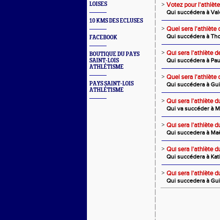
LOISES
>
Votez pour l'athlè
Qui succédera à Valé
10 KMS DES ECLUSES
>
Quel sera l'athlète
Qui succédera à Th
FACEBOOK
>
Qui sera l'athlète 
BOUTIQUE DU PAYS
Qui succédera à Pa
SAINT-LOIS
ATHLÉTISME
>
Quel sera l'athlète 
PAYS SAINT-LOIS
Qui succédera à Gu
ATHLÉTISME
>
Qui sera l'athlète d
Qui va succéder à M
>
Qui sera l'athlète 
Qui succedera à Maë
>
Qui sera l'athlète d
Qui succédera à Kat
>
Qui sera l'athlète 
Qui succedera à Gu