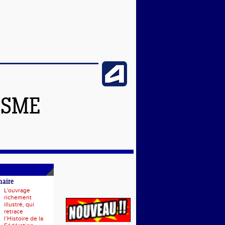
ISME
naire
L'ouvrage
richement
illustré, qui
retrace
l’Histoire de la