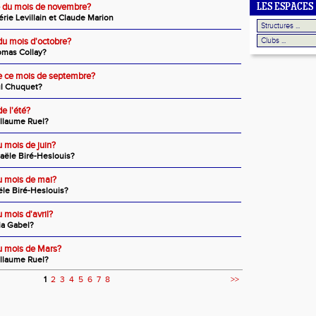
te du mois de novembre?
LES ESPACES
rie Levillain et Claude Marion
 du mois d'octobre?
omas Collay?
de ce mois de septembre?
ul Chuquet?
de l'été?
illaume Ruel?
u mois de juin?
aële Biré-Heslouis?
du mois de mai?
le Biré-Heslouis?
u mois d'avril?
ia Gabel?
du mois de Mars?
illaume Ruel?
1
2
3
4
5
6
7
8
>>