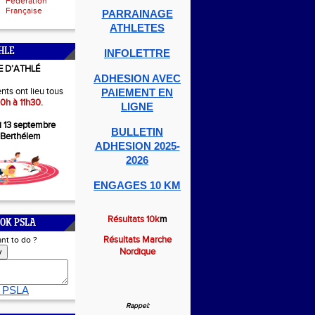
Fédération
Française
PARRAINAGE
ATHLETES
HLE
INFOLETTRE
E D’ATHLÉ
ADHESION AVEC
nts ont lieu tous
PAIEMENT EN
0h à 11h30.
LIGNE
i 13 septembre
BULLETIN
-Berthélem
ADHESION 2025-
2026
ENGAGES 10 KM
Résultats 10k
m
OK PSLA
Résultats Marche
nt to do ?
Nordique
y
 PSLA
Rappel: