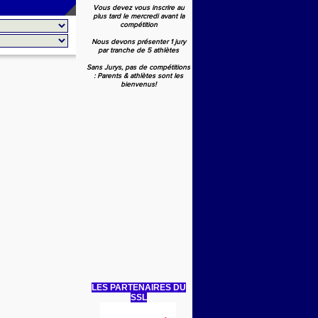
Vous devez vous inscrire au
plus tard le mercredi avant la
compétition
Nous devons présenter 1 jury
par tranche de 5 athlètes
Sans Jurys, pas de compétitions
: Parents & athlètes sont les
bienvenus!
LES PARTENAIRES DU
SSL