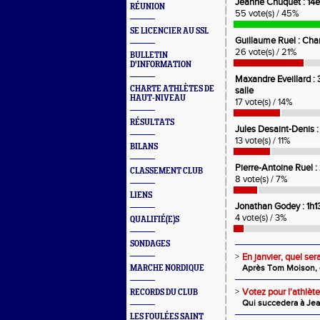
Jeanne Chuquet : 14e
RÉUNION
55 vote(s) / 45%
SE LICENCIER AU SSL
Guillaume Ruel : Ch
26 vote(s) / 21%
BULLETIN
D'INFORMATION
Maxandre Eveillard 
CHARTE ATHLÈTES DE
salle
HAUT-NIVEAU
17 vote(s) / 14%
RÉSULTATS
Jules Desaint-Denis :
13 vote(s) / 11%
BILANS
Pierre-Antoine Ruel 
CLASSEMENT CLUB
8 vote(s) / 7%
LIENS
Jonathan Godey : 1h1
4 vote(s) / 3%
QUALIFIÉ(E)S
SONDAGES
>
En janvier, quel ser
Après Tom Moison, q
MARCHE NORDIQUE
>
Votez pour l'athlè
RECORDS DU CLUB
Qui succedera à Je
LES FOULÉES SAINT