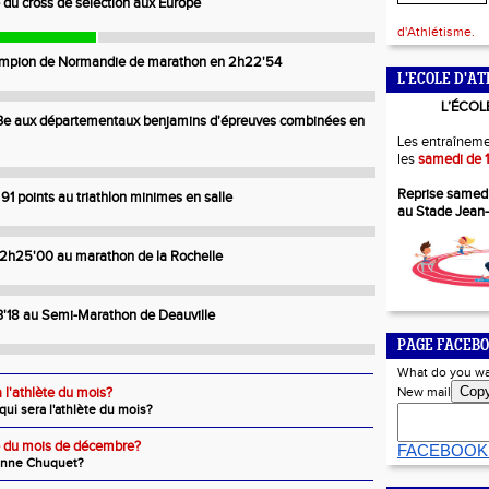
 du cross de sélection aux Europe
d'Athlétisme.
ampion de Normandie de marathon en 2h22'54
L'ECOLE D'AT
L’ÉCOL
: 3e aux départementaux benjamins d'épreuves combinées en
Les entraîneme
les
samedi de 1
Reprise samed
 91 points au triathlon minimes en salle
au Stade Jean
: 2h25'00 au marathon de la Rochelle
3'18 au Semi-Marathon de Deauville
PAGE FACEBO
What do you wa
Cop
a l'athlète du mois?
New mail
ui sera l'athlète du mois?
te du mois de décembre?
FACEBOOK
anne Chuquet?