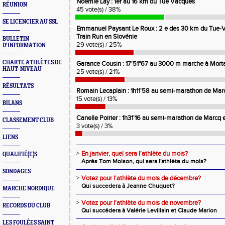
Noémie Lay : 1er au 16 km du Tue Vacques
RÉUNION
45 vote(s) / 38%
SE LICENCIER AU SSL
Emmanuel Paysant Le Roux : 2 e des 30 km du Tue-V
Train Run en Slovénie
BULLETIN
29 vote(s) / 25%
D'INFORMATION
CHARTE ATHLÈTES DE
Garance Cousin : 17'51"67 au 3000 m marche à Mort
HAUT-NIVEAU
25 vote(s) / 21%
RÉSULTATS
Romain Lecaplain : 1h11'58 au semi-marathon de Mar
15 vote(s) / 13%
BILANS
Canelle Poirier : 1h31'16 au semi-marathon de Marcq 
CLASSEMENT CLUB
3 vote(s) / 3%
LIENS
>
En janvier, quel sera l'athlète du mois?
QUALIFIÉ(E)S
Après Tom Moison, qui sera l'athlète du mois?
SONDAGES
>
Votez pour l'athlète du mois de décembre?
Qui succedera à Jeanne Chuquet?
MARCHE NORDIQUE
>
Votez pour l'athlète du mois de novembre?
RECORDS DU CLUB
Qui succédera à Valérie Levillain et Claude Marion
LES FOULÉES SAINT