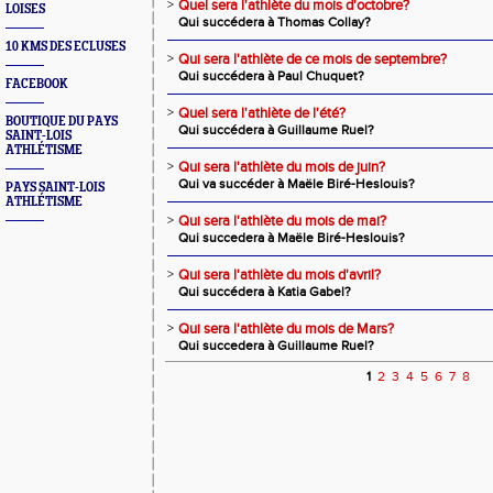
>
Quel sera l'athlète du mois d'octobre?
LOISES
Qui succédera à Thomas Collay?
10 KMS DES ECLUSES
>
Qui sera l'athlète de ce mois de septembre?
Qui succédera à Paul Chuquet?
FACEBOOK
>
Quel sera l'athlète de l'été?
BOUTIQUE DU PAYS
Qui succédera à Guillaume Ruel?
SAINT-LOIS
ATHLÉTISME
>
Qui sera l'athlète du mois de juin?
Qui va succéder à Maële Biré-Heslouis?
PAYS SAINT-LOIS
ATHLÉTISME
>
Qui sera l'athlète du mois de mai?
Qui succedera à Maële Biré-Heslouis?
>
Qui sera l'athlète du mois d'avril?
Qui succédera à Katia Gabel?
>
Qui sera l'athlète du mois de Mars?
Qui succedera à Guillaume Ruel?
1
2
3
4
5
6
7
8