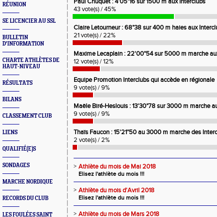
Paul Chuquet : 4'05"16 sur 1500 m aux Interclubs
RÉUNION
43 vote(s) / 45%
SE LICENCIER AU SSL
Claire Letourneur : 68"38 sur 400 m haies aux Interc
21 vote(s) / 22%
BULLETIN
D'INFORMATION
Maxime Lecaplain : 22'00"54 sur 5000 m marche aux
CHARTE ATHLÈTES DE
12 vote(s) / 12%
HAUT-NIVEAU
Equipe Promotion Interclubs qui accède en régionale
RÉSULTATS
9 vote(s) / 9%
BILANS
Maële Biré-Heslouis : 13'30"78 sur 3000 m marche au
9 vote(s) / 9%
CLASSEMENT CLUB
Thaïs Faucon : 15'21"50 au 3000 m marche des Inter
LIENS
2 vote(s) / 2%
QUALIFIÉ(E)S
SONDAGES
>
Athlète du mois de Mai 2018
Elisez l'athlète du mois !!!
MARCHE NORDIQUE
>
Athlète du mois d'Avril 2018
Elisez l'athlète du mois !!!
RECORDS DU CLUB
>
Athlète du mois de Mars 2018
LES FOULÉES SAINT