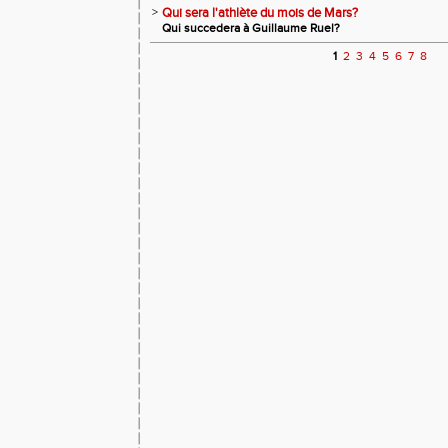
>
Qui sera l'athlète du mois de Mars?
Qui succedera à Guillaume Ruel?
1
2
3
4
5
6
7
8