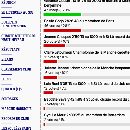
Garance Cousin : 10'15"76 au 2000 m marche à Mond
RÉUNION
benjamine
47 vote(s) / 28%
SE LICENCIER AU SSL
Basile Gogo 2h26'48 au marathon de Paris
BULLETIN
46 vote(s) / 28%
D'INFORMATION
CHARTE ATHLÈTES DE
Jeanne Chuquet 2'59"13 au 1000 m à St Lô record du
HAUT-NIVEAU
26 vote(s) / 16%
RÉSULTATS
Claire Letourneur Championne de la Manche cadette 
16 vote(s) / 10%
BILANS
Juliette Jeanne : championne de la Manche benjamine
CLASSEMENT CLUB
16 vote(s) / 10%
LIENS
Lola Ruel 3'05"13 au 1000 m à St Lô record du club c
12 vote(s) / 7%
QUALIFIÉ(E)S
SONDAGES
Baptiste Savary 42m88 à St Lô au disque record du c
2 vote(s) / 1%
MARCHE NORDIQUE
Cyril Le Meur 2h38'25 au marathon de Rotterdam
RECORDS DU CLUB
2 vote(s) / 1%
LES FOULÉES SAINT