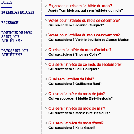
LOISES
>
En janvier, quel sera l'athlète du mois?
Après Tom Moison, qui sera l'athlète du mois?
10 KMS DES ECLUSES
>
Votez pour l'athlète du mois de décembre?
FACEBOOK
Qui succedera à Jeanne Chuquet?
BOUTIQUE DU PAYS
>
Votez pour l'athlète du mois de novembre?
SAINT-LOIS
Qui succédera à Valérie Levillain et Claude Marion
ATHLÉTISME
>
Quel sera l'athlète du mois d'octobre?
PAYS SAINT-LOIS
Qui succédera à Thomas Collay?
ATHLÉTISME
>
Qui sera l'athlète de ce mois de septembre?
Qui succédera à Paul Chuquet?
>
Quel sera l'athlète de l'été?
Qui succédera à Guillaume Ruel?
>
Qui sera l'athlète du mois de juin?
Qui va succéder à Maële Biré-Heslouis?
>
Qui sera l'athlète du mois de mai?
Qui succedera à Maële Biré-Heslouis?
>
Qui sera l'athlète du mois d'avril?
Qui succédera à Katia Gabel?