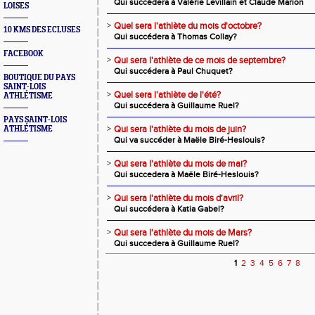
Qui succédera à Valérie Levillain et Claude Marion
LOISES
>
Quel sera l'athlète du mois d'octobre?
10 KMS DES ECLUSES
Qui succédera à Thomas Collay?
FACEBOOK
>
Qui sera l'athlète de ce mois de septembre?
Qui succédera à Paul Chuquet?
BOUTIQUE DU PAYS
SAINT-LOIS
>
Quel sera l'athlète de l'été?
ATHLÉTISME
Qui succédera à Guillaume Ruel?
PAYS SAINT-LOIS
>
Qui sera l'athlète du mois de juin?
ATHLÉTISME
Qui va succéder à Maële Biré-Heslouis?
>
Qui sera l'athlète du mois de mai?
Qui succedera à Maële Biré-Heslouis?
>
Qui sera l'athlète du mois d'avril?
Qui succédera à Katia Gabel?
>
Qui sera l'athlète du mois de Mars?
Qui succedera à Guillaume Ruel?
1
2
3
4
5
6
7
8