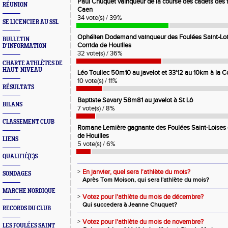
Paul Chuquet vainqueur de la course des cadets des fo
RÉUNION
Caen
34 vote(s) / 39%
SE LICENCIER AU SSL
Ophélien Dodemand vainqueur des Foulées Saint-Lois
BULLETIN
Corrida de Houilles
D'INFORMATION
32 vote(s) / 36%
CHARTE ATHLÈTES DE
HAUT-NIVEAU
Léo Toullec 50m10 au javelot et 33'12 au 10km à la Co
10 vote(s) / 11%
RÉSULTATS
Baptiste Savary 58m81 au javelot à St Lô
BILANS
7 vote(s) / 8%
CLASSEMENT CLUB
Romane Lemière gagnante des Foulées Saint-Loises e
de Houilles
LIENS
5 vote(s) / 6%
QUALIFIÉ(E)S
>
En janvier, quel sera l'athlète du mois?
SONDAGES
Après Tom Moison, qui sera l'athlète du mois?
MARCHE NORDIQUE
>
Votez pour l'athlète du mois de décembre?
Qui succedera à Jeanne Chuquet?
RECORDS DU CLUB
>
Votez pour l'athlète du mois de novembre?
LES FOULÉES SAINT