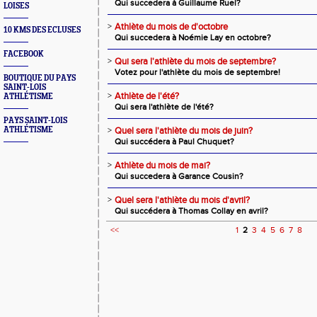
Qui succedera à Guillaume Ruel?
LOISES
>
Athlète du mois de d'octobre
10 KMS DES ECLUSES
Qui succedera à Noémie Lay en octobre?
FACEBOOK
>
Qui sera l'athlète du mois de septembre?
Votez pour l'athlète du mois de septembre!
BOUTIQUE DU PAYS
SAINT-LOIS
>
Athlète de l'été?
ATHLÉTISME
Qui sera l'athlète de l'été?
PAYS SAINT-LOIS
ATHLÉTISME
>
Quel sera l'athlète du mois de juin?
Qui succédera à Paul Chuquet?
>
Athlète du mois de mai?
Qui succedera à Garance Cousin?
>
Quel sera l'athlète du mois d'avril?
Qui succédera à Thomas Collay en avril?
<<
1
2
3
4
5
6
7
8