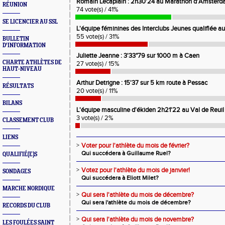
Romain Lecaplain : 2h30'24 au Marathon d'Amsterda
RÉUNION
74 vote(s) / 41%
SE LICENCIER AU SSL
L'équipe féminines des Interclubs Jeunes qualifiée a
55 vote(s) / 31%
BULLETIN
D'INFORMATION
Juliette Jeanne : 3'33"79 sur 1000 m à Caen
CHARTE ATHLÈTES DE
27 vote(s) / 15%
HAUT-NIVEAU
Arthur Detrigne : 15'37 sur 5 km route à Pessac
RÉSULTATS
20 vote(s) / 11%
BILANS
L'équipe masculine d'ékiden 2h21'22 au Val de Reuil
3 vote(s) / 2%
CLASSEMENT CLUB
LIENS
>
Voter pour l'athlète du mois de février?
Qui succédera à Guillaume Ruel?
QUALIFIÉ(E)S
>
Votez pour l'athlète du mois de janvier!
SONDAGES
Qui succédera à Eliott Milet?
MARCHE NORDIQUE
>
Qui sera l'athlète du mois de décembre?
Qui sera l'athlète du mois de décembre?
RECORDS DU CLUB
>
Qui sera l'athlète du mois de novembre?
LES FOULÉES SAINT