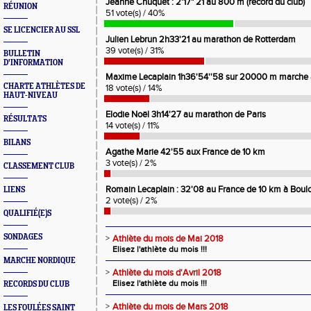
Jeanne Chuquet : 2'17" 21 au 800 m (record du club)
RÉUNION
51 vote(s) / 40%
SE LICENCIER AU SSL
Julien Lebrun 2h33'21 au marathon de Rotterdam
39 vote(s) / 31%
BULLETIN
D'INFORMATION
Maxime Lecaplain 1h36'54''58 sur 20000 m marche
CHARTE ATHLÈTES DE
18 vote(s) / 14%
HAUT-NIVEAU
Elodie Noël 3h14'27 au marathon de Paris
RÉSULTATS
14 vote(s) / 11%
BILANS
Agathe Marie 42'55 aux France de 10 km
3 vote(s) / 2%
CLASSEMENT CLUB
Romain Lecaplain : 32'08 au France de 10 km à Boul
LIENS
2 vote(s) / 2%
QUALIFIÉ(E)S
SONDAGES
>
Athlète du mois de Mai 2018
Elisez l'athlète du mois !!!
MARCHE NORDIQUE
>
Athlète du mois d'Avril 2018
Elisez l'athlète du mois !!!
RECORDS DU CLUB
>
Athlète du mois de Mars 2018
LES FOULÉES SAINT