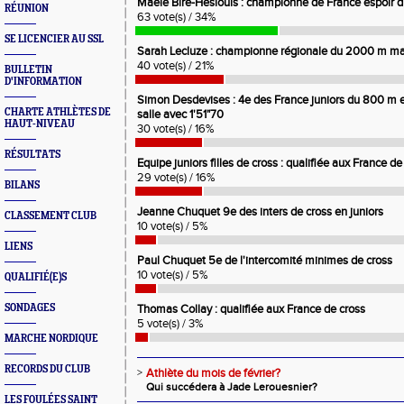
Maële Biré-Heslouis : championne de France espoir
RÉUNION
63 vote(s) / 34%
SE LICENCIER AU SSL
Sarah Lecluze : championne régionale du 2000 m m
40 vote(s) / 21%
BULLETIN
D'INFORMATION
Simon Desdevises : 4e des France juniors du 800 m e
CHARTE ATHLÈTES DE
salle avec 1'51"70
HAUT-NIVEAU
30 vote(s) / 16%
RÉSULTATS
Equipe juniors filles de cross : qualifiée aux France de
29 vote(s) / 16%
BILANS
Jeanne Chuquet 9e des inters de cross en juniors
CLASSEMENT CLUB
10 vote(s) / 5%
LIENS
Paul Chuquet 5e de l'intercomité minimes de cross
10 vote(s) / 5%
QUALIFIÉ(E)S
SONDAGES
Thomas Collay : qualifiée aux France de cross
5 vote(s) / 3%
MARCHE NORDIQUE
RECORDS DU CLUB
>
Athlète du mois de février?
Qui succédera à Jade Lerouesnier?
LES FOULÉES SAINT