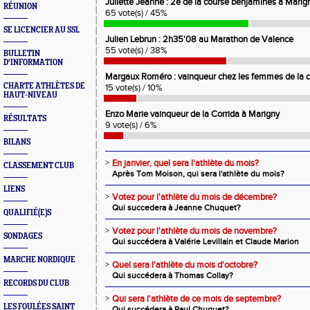
Juliette Jeanne : 2e de la course benjamines à Marig
RÉUNION
65 vote(s) / 45%
SE LICENCIER AU SSL
Julien Lebrun : 2h35'08 au Marathon de Valence
55 vote(s) / 38%
BULLETIN
D'INFORMATION
Margaux Roméro : vainqueur chez les femmes de la c
CHARTE ATHLÈTES DE
15 vote(s) / 10%
HAUT-NIVEAU
Enzo Marie vainqueur de la Corrida à Marigny
RÉSULTATS
9 vote(s) / 6%
BILANS
>
En janvier, quel sera l'athlète du mois?
CLASSEMENT CLUB
Après Tom Moison, qui sera l'athlète du mois?
LIENS
>
Votez pour l'athlète du mois de décembre?
Qui succedera à Jeanne Chuquet?
QUALIFIÉ(E)S
>
Votez pour l'athlète du mois de novembre?
SONDAGES
Qui succédera à Valérie Levillain et Claude Marion
MARCHE NORDIQUE
>
Quel sera l'athlète du mois d'octobre?
Qui succédera à Thomas Collay?
RECORDS DU CLUB
>
Qui sera l'athlète de ce mois de septembre?
LES FOULÉES SAINT
Qui succédera à Paul Chuquet?