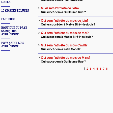
LOISES
>
Quel sera l'athlète de l'été?
10 KMS DES ECLUSES
Qui succédera à Guillaume Ruel?
FACEBOOK
>
Qui sera l'athlète du mois de juin?
Qui va succéder à Maële Biré-Heslouis?
BOUTIQUE DU PAYS
SAINT-LOIS
>
Qui sera l'athlète du mois de mai?
ATHLÉTISME
Qui succedera à Maële Biré-Heslouis?
PAYS SAINT-LOIS
>
Qui sera l'athlète du mois d'avril?
ATHLÉTISME
Qui succédera à Katia Gabel?
>
Qui sera l'athlète du mois de Mars?
Qui succedera à Guillaume Ruel?
1
2
3
4
5
6
7
8