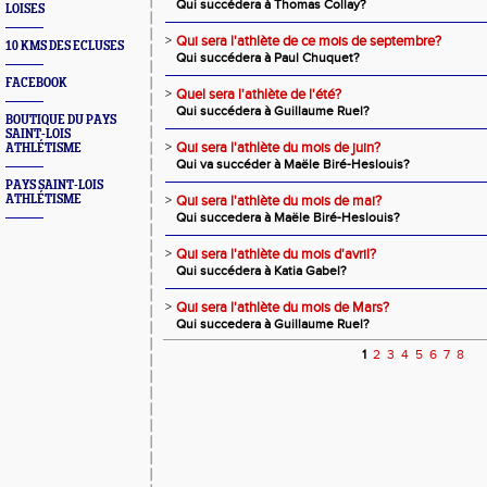
Qui succédera à Thomas Collay?
LOISES
>
Qui sera l'athlète de ce mois de septembre?
10 KMS DES ECLUSES
Qui succédera à Paul Chuquet?
FACEBOOK
>
Quel sera l'athlète de l'été?
Qui succédera à Guillaume Ruel?
BOUTIQUE DU PAYS
SAINT-LOIS
>
Qui sera l'athlète du mois de juin?
ATHLÉTISME
Qui va succéder à Maële Biré-Heslouis?
PAYS SAINT-LOIS
ATHLÉTISME
>
Qui sera l'athlète du mois de mai?
Qui succedera à Maële Biré-Heslouis?
>
Qui sera l'athlète du mois d'avril?
Qui succédera à Katia Gabel?
>
Qui sera l'athlète du mois de Mars?
Qui succedera à Guillaume Ruel?
1
2
3
4
5
6
7
8