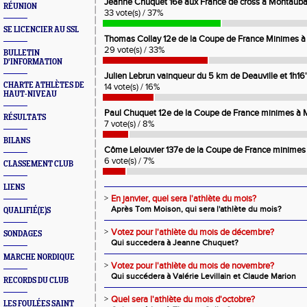
Jeanne Chuquet 16e aux France de cross à Montaub
RÉUNION
33 vote(s) / 37%
SE LICENCIER AU SSL
Thomas Collay 12e de la Coupe de France Minimes 
29 vote(s) / 33%
BULLETIN
D'INFORMATION
Julien Lebrun vainqueur du 5 km de Deauville et 1h1
CHARTE ATHLÈTES DE
14 vote(s) / 16%
HAUT-NIVEAU
Paul Chuquet 12e de la Coupe de France minimes à
RÉSULTATS
7 vote(s) / 8%
BILANS
Côme Lelouvier 137e de la Coupe de France minime
6 vote(s) / 7%
CLASSEMENT CLUB
LIENS
>
En janvier, quel sera l'athlète du mois?
Après Tom Moison, qui sera l'athlète du mois?
QUALIFIÉ(E)S
>
Votez pour l'athlète du mois de décembre?
SONDAGES
Qui succedera à Jeanne Chuquet?
MARCHE NORDIQUE
>
Votez pour l'athlète du mois de novembre?
Qui succédera à Valérie Levillain et Claude Marion
RECORDS DU CLUB
>
Quel sera l'athlète du mois d'octobre?
LES FOULÉES SAINT