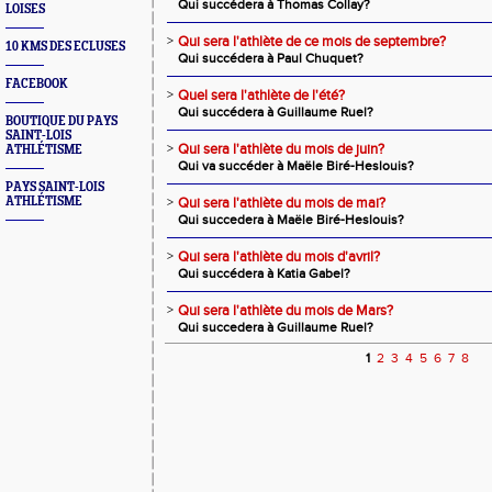
Qui succédera à Thomas Collay?
LOISES
>
Qui sera l'athlète de ce mois de septembre?
10 KMS DES ECLUSES
Qui succédera à Paul Chuquet?
FACEBOOK
>
Quel sera l'athlète de l'été?
Qui succédera à Guillaume Ruel?
BOUTIQUE DU PAYS
SAINT-LOIS
>
Qui sera l'athlète du mois de juin?
ATHLÉTISME
Qui va succéder à Maële Biré-Heslouis?
PAYS SAINT-LOIS
ATHLÉTISME
>
Qui sera l'athlète du mois de mai?
Qui succedera à Maële Biré-Heslouis?
>
Qui sera l'athlète du mois d'avril?
Qui succédera à Katia Gabel?
>
Qui sera l'athlète du mois de Mars?
Qui succedera à Guillaume Ruel?
1
2
3
4
5
6
7
8