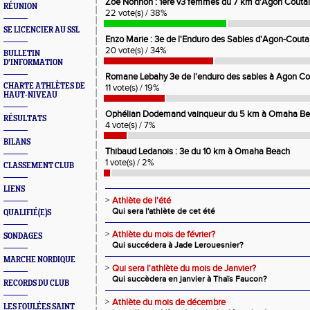
Zoé Nonnon : 1ere v3 femmes du 7 km d'Agon Coutain
RÉUNION
22 vote(s) / 38%
SE LICENCIER AU SSL
Enzo Marie : 3e de l'Enduro des Sables d'Agon-Coutain
20 vote(s) / 34%
BULLETIN
D'INFORMATION
Romane Lebahy 3e de l'enduro des sables à Agon Cout
CHARTE ATHLÈTES DE
11 vote(s) / 19%
HAUT-NIVEAU
Ophélian Dodemand vainqueur du 5 km à Omaha B
RÉSULTATS
4 vote(s) / 7%
BILANS
Thibaud Ledanois : 3e du 10 km à Omaha Beach
1 vote(s) / 2%
CLASSEMENT CLUB
LIENS
>
Athlète de l'été
Qui sera l'athlète de cet été
QUALIFIÉ(E)S
>
Athlète du mois de février?
SONDAGES
Qui succédera à Jade Lerouesnier?
MARCHE NORDIQUE
>
Qui sera l'athlète du mois de Janvier?
Qui succèdera en janvier à Thaïs Faucon?
RECORDS DU CLUB
>
Athlète du mois de décembre
LES FOULÉES SAINT