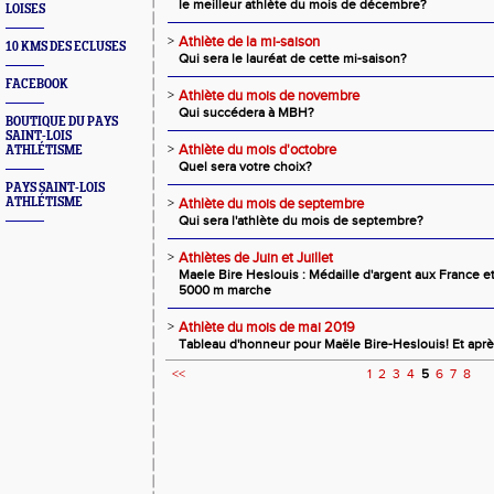
le meilleur athlète du mois de décembre?
LOISES
>
Athlète de la mi-saison
10 KMS DES ECLUSES
Qui sera le lauréat de cette mi-saison?
FACEBOOK
>
Athlète du mois de novembre
Qui succédera à MBH?
BOUTIQUE DU PAYS
SAINT-LOIS
>
Athlète du mois d'octobre
ATHLÉTISME
Quel sera votre choix?
PAYS SAINT-LOIS
ATHLÉTISME
>
Athlète du mois de septembre
Qui sera l'athlète du mois de septembre?
>
Athlètes de Juin et Juillet
Maele Bire Heslouis : Médaille d'argent aux France 
5000 m marche
>
Athlète du mois de mai 2019
Tableau d'honneur pour Maële Bire-Heslouis! Et après
<<
1
2
3
4
5
6
7
8