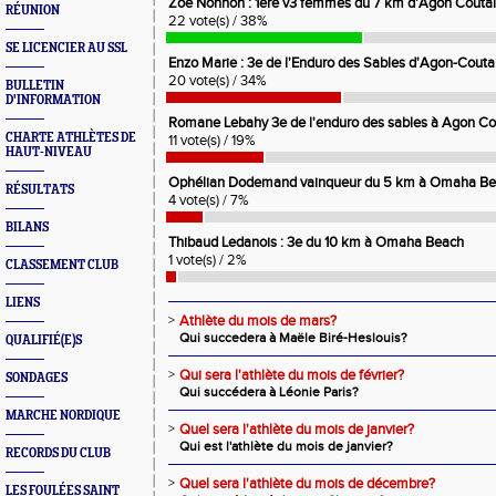
Zoé Nonnon : 1ere v3 femmes du 7 km d'Agon Coutain
RÉUNION
22 vote(s) / 38%
SE LICENCIER AU SSL
Enzo Marie : 3e de l'Enduro des Sables d'Agon-Coutain
20 vote(s) / 34%
BULLETIN
D'INFORMATION
Romane Lebahy 3e de l'enduro des sables à Agon Cout
CHARTE ATHLÈTES DE
11 vote(s) / 19%
HAUT-NIVEAU
Ophélian Dodemand vainqueur du 5 km à Omaha B
RÉSULTATS
4 vote(s) / 7%
BILANS
Thibaud Ledanois : 3e du 10 km à Omaha Beach
1 vote(s) / 2%
CLASSEMENT CLUB
LIENS
>
Athlète du mois de mars?
Qui succedera à Maële Biré-Heslouis?
QUALIFIÉ(E)S
>
Qui sera l'athlète du mois de février?
SONDAGES
Qui succédera à Léonie Paris?
MARCHE NORDIQUE
>
Quel sera l'athlète du mois de janvier?
Qui est l'athlète du mois de janvier?
RECORDS DU CLUB
>
Quel sera l'athlète du mois de décembre?
LES FOULÉES SAINT