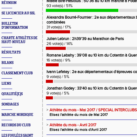
Maële Bire-Heslouis : 50'36 au 10 km marche à Pode
RÉUNION
93 vote(s) / 51%
SE LICENCIER AU SSL
Alexandra Bourré-Fournier : 2e aux départementaux 
combinées
BULLETIN
31 vote(s) / 17%
D'INFORMATION
CHARTE ATHLÈTES DE
Julien Lebrun : 2h39'39 au Marathon de Paris
HAUT-NIVEAU
26 vote(s) / 14%
RÉSULTATS
Romane Lebahy : 39'08 au 10 km du Cotentin à Quer
16 vote(s) / 9%
BILANS
Ivann Lefetey : 2e aux départementaux d'épreuves 
CLASSEMENT CLUB
9 vote(s) / 5%
LIENS
Jonathan Godey : 33'40 au 10 km du Cotentin à Quer
9 vote(s) / 5%
QUALIFIÉ(E)S
SONDAGES
>
Athlète du mois - Mai 2017 / SPECIAL INTERCLUBS
Elisez l'athlète du mois de Mai 2017
MARCHE NORDIQUE
>
Athlète du mois - Avril 2017
RECORDS DU CLUB
Elisez l'athlète du mois d'Avril 2017
LES FOULÉES SAINT