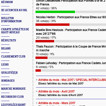
Simon Desdevises Participation aux Pointes d'or et 
RÉUNION
de France.
42 vote(s) / 36%
SE LICENCIER AU SSL
Nicolas Herbin : Participation aux France Elites sur 
BULLETIN
36 vote(s) / 31%
D'INFORMATION
CHARTE ATHLÈTES DE
Maëlle Bire-Heslouis : Participation aux France Cad
HAUT-NIVEAU
avec 26'27"86
20 vote(s) / 17%
RÉSULTATS
Thaïs Faucon : Participation à la Coupe de France 
BILANS
m marche
13 vote(s) / 11%
CLASSEMENT CLUB
Fabien Lehodey : Participation aux France Cadets J
LIENS
6 vote(s) / 5%
QUALIFIÉ(E)S
>
Athlète du mois - Mai 2017 / SPECIAL INTERCLUBS
SONDAGES
Elisez l'athlète du mois de Mai 2017
MARCHE NORDIQUE
>
Athlète du mois - Avril 2017
Elisez l'athlète du mois d'Avril 2017
RECORDS DU CLUB
>
Athlète du mois - Mars 2017
LES FOULÉES SAINT