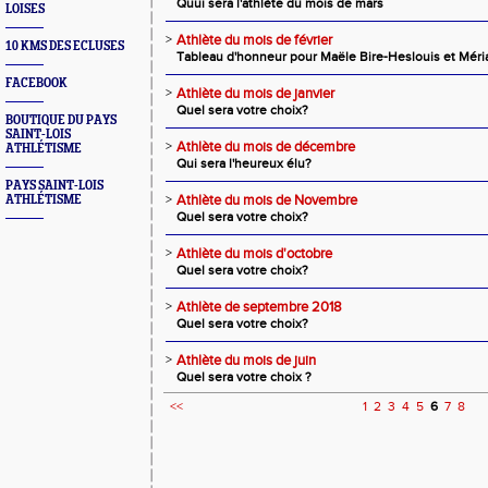
Quui sera l'athlète du mois de mars
LOISES
>
Athlète du mois de février
10 KMS DES ECLUSES
Tableau d'honneur pour Maële Bire-Heslouis et Méria
FACEBOOK
>
Athlète du mois de janvier
Quel sera votre choix?
BOUTIQUE DU PAYS
SAINT-LOIS
>
Athlète du mois de décembre
ATHLÉTISME
Qui sera l'heureux élu?
PAYS SAINT-LOIS
>
Athlète du mois de Novembre
ATHLÉTISME
Quel sera votre choix?
>
Athlète du mois d'octobre
Quel sera votre choix?
>
Athlète de septembre 2018
Quel sera votre choix?
>
Athlète du mois de juin
Quel sera votre choix ?
<<
1
2
3
4
5
6
7
8