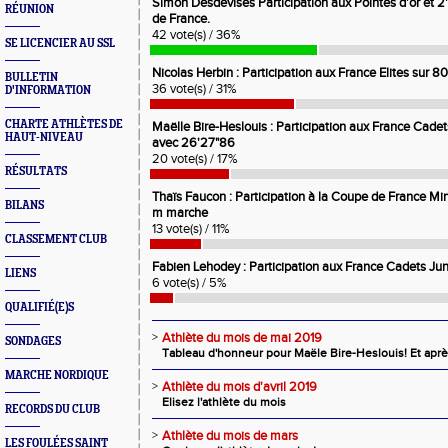
Simon Desdevises Participation aux Pointes d'or et 
RÉUNION
de France.
42 vote(s) / 36%
SE LICENCIER AU SSL
Nicolas Herbin : Participation aux France Elites sur 
BULLETIN
36 vote(s) / 31%
D'INFORMATION
CHARTE ATHLÈTES DE
Maëlle Bire-Heslouis : Participation aux France Cad
HAUT-NIVEAU
avec 26'27"86
20 vote(s) / 17%
RÉSULTATS
Thaïs Faucon : Participation à la Coupe de France 
BILANS
m marche
13 vote(s) / 11%
CLASSEMENT CLUB
Fabien Lehodey : Participation aux France Cadets J
LIENS
6 vote(s) / 5%
QUALIFIÉ(E)S
>
Athlète du mois de mai 2019
SONDAGES
Tableau d'honneur pour Maële Bire-Heslouis! Et après
MARCHE NORDIQUE
>
Athlète du mois d'avril 2019
Elisez l'athlète du mois
RECORDS DU CLUB
>
Athlète du mois de mars
LES FOULÉES SAINT