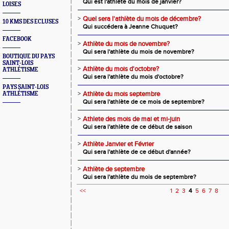
Qui est l'athlète du mois de janvier?
LOISES
>
Quel sera l'athlète du mois de décembre?
10 KMS DES ECLUSES
Qui succédera à Jeanne Chuquet?
FACEBOOK
>
Athlète du mois de novembre?
Qui sera l'athlète du mois de novembre?
BOUTIQUE DU PAYS
SAINT-LOIS
>
Athlète du mois d'octobre?
ATHLÉTISME
Qui sera l'athlète du mois d'octobre?
PAYS SAINT-LOIS
>
Athlète du mois septembre
ATHLÉTISME
Qui sera l'athlète de ce mois de septembre?
>
Athlete des mois de mai et mi-juin
Qui sera l'athlète de ce début de saison
>
Athlète Janvier et Février
Qui sera l'athlète de ce début d'année?
>
Athlète de septembre
Qui sera l'athlète du mois de septembre?
<<
1
2
3
4
5
6
7
8