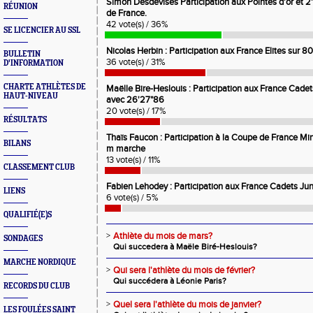
Simon Desdevises Participation aux Pointes d'or et 
RÉUNION
de France.
42 vote(s) / 36%
SE LICENCIER AU SSL
Nicolas Herbin : Participation aux France Elites sur 
BULLETIN
36 vote(s) / 31%
D'INFORMATION
CHARTE ATHLÈTES DE
Maëlle Bire-Heslouis : Participation aux France Cad
HAUT-NIVEAU
avec 26'27"86
20 vote(s) / 17%
RÉSULTATS
Thaïs Faucon : Participation à la Coupe de France 
BILANS
m marche
13 vote(s) / 11%
CLASSEMENT CLUB
Fabien Lehodey : Participation aux France Cadets J
LIENS
6 vote(s) / 5%
QUALIFIÉ(E)S
>
Athlète du mois de mars?
SONDAGES
Qui succedera à Maële Biré-Heslouis?
MARCHE NORDIQUE
>
Qui sera l'athlète du mois de février?
Qui succédera à Léonie Paris?
RECORDS DU CLUB
>
Quel sera l'athlète du mois de janvier?
LES FOULÉES SAINT