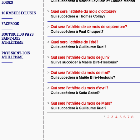
Qui succédera à Valérie Levillain et Claude Marion
LOISES
>
Quel sera l'athlète du mois d'octobre?
10 KMS DES ECLUSES
Qui succédera à Thomas Collay?
FACEBOOK
>
Qui sera l'athlète de ce mois de septembre?
Qui succédera à Paul Chuquet?
BOUTIQUE DU PAYS
SAINT-LOIS
>
Quel sera l'athlète de l'été?
ATHLÉTISME
Qui succédera à Guillaume Ruel?
PAYS SAINT-LOIS
>
Qui sera l'athlète du mois de juin?
ATHLÉTISME
Qui va succéder à Maële Biré-Heslouis?
>
Qui sera l'athlète du mois de mai?
Qui succedera à Maële Biré-Heslouis?
>
Qui sera l'athlète du mois d'avril?
Qui succédera à Katia Gabel?
>
Qui sera l'athlète du mois de Mars?
Qui succedera à Guillaume Ruel?
1
2
3
4
5
6
7
8