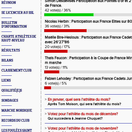
Simon Desdevises Participation aux Pointes d'or et 
RÉUNION
de France.
42 vote(s) / 36%
SE LICENCIER AU SSL
Nicolas Herbin : Participation aux France Elites sur 
BULLETIN
36 vote(s) / 31%
D'INFORMATION
CHARTE ATHLÈTES DE
Maëlle Bire-Heslouis : Participation aux France Cad
HAUT-NIVEAU
avec 26'27"86
20 vote(s) / 17%
RÉSULTATS
Thaïs Faucon : Participation à la Coupe de France 
BILANS
m marche
13 vote(s) / 11%
CLASSEMENT CLUB
Fabien Lehodey : Participation aux France Cadets J
LIENS
6 vote(s) / 5%
QUALIFIÉ(E)S
>
En janvier, quel sera l'athlète du mois?
SONDAGES
Après Tom Moison, qui sera l'athlète du mois?
MARCHE NORDIQUE
>
Votez pour l'athlète du mois de décembre?
Qui succedera à Jeanne Chuquet?
RECORDS DU CLUB
>
Votez pour l'athlète du mois de novembre?
LES FOULÉES SAINT