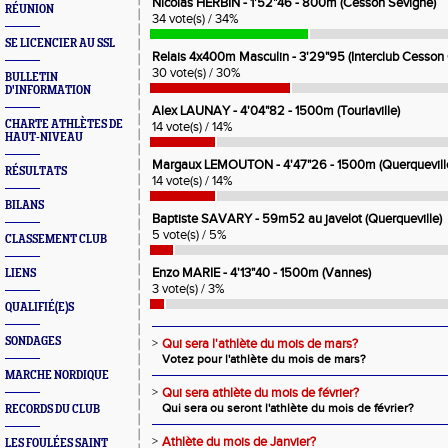
Nicolas HERBIN - 1'52"46 - 800m (Cesson Sévigné)
RÉUNION
34 vote(s) / 34%
SE LICENCIER AU SSL
Relais 4x400m Masculin - 3'29"95 (Interclub Cesson
30 vote(s) / 30%
BULLETIN
D'INFORMATION
Alex LAUNAY - 4'04"82 - 1500m (Tourlaville)
CHARTE ATHLÈTES DE
14 vote(s) / 14%
HAUT-NIVEAU
Margaux LEMOUTON - 4'47"26 - 1500m (Querquevill
RÉSULTATS
14 vote(s) / 14%
BILANS
Baptiste SAVARY - 59m52 au javelot (Querqueville)
5 vote(s) / 5%
CLASSEMENT CLUB
Enzo MARIE - 4'13"40 - 1500m (Vannes)
LIENS
3 vote(s) / 3%
QUALIFIÉ(E)S
SONDAGES
>
Qui sera l'athlète du mois de mars?
Votez pour l'athlète du mois de mars?
MARCHE NORDIQUE
>
Qui sera athlète du mois de février?
Qui sera ou seront l'athlète du mois de février?
RECORDS DU CLUB
>
Athlète du mois de Janvier?
LES FOULÉES SAINT