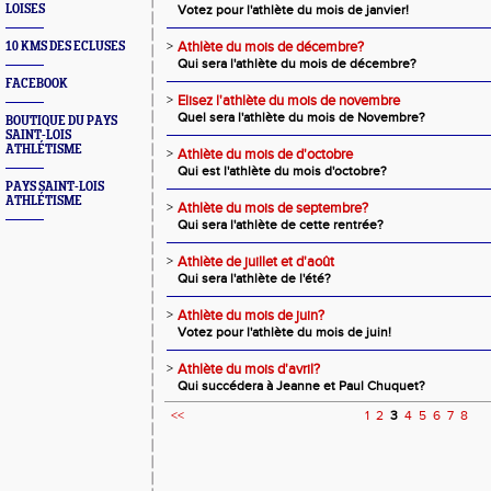
LOISES
Votez pour l'athlète du mois de janvier!
>
Athlète du mois de décembre?
10 KMS DES ECLUSES
Qui sera l'athlète du mois de décembre?
FACEBOOK
>
Elisez l'athlète du mois de novembre
Quel sera l'athlète du mois de Novembre?
BOUTIQUE DU PAYS
SAINT-LOIS
ATHLÉTISME
>
Athlète du mois de d'octobre
Qui est l'athlète du mois d'octobre?
PAYS SAINT-LOIS
ATHLÉTISME
>
Athlète du mois de septembre?
Qui sera l'athlète de cette rentrée?
>
Athlète de juillet et d'août
Qui sera l'athlète de l'été?
>
Athlète du mois de juin?
Votez pour l'athlète du mois de juin!
>
Athlète du mois d'avril?
Qui succédera à Jeanne et Paul Chuquet?
<<
1
2
3
4
5
6
7
8