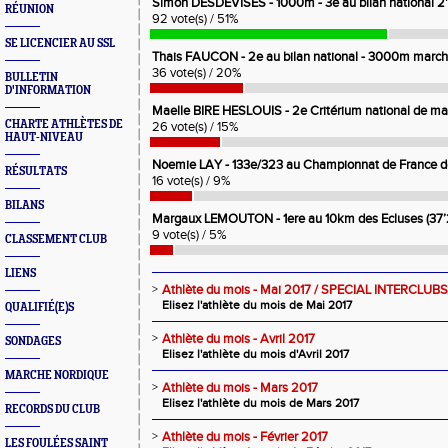
Simon DESDEVISES - 1000m - 3e au bilan national 2
RÉUNION
92 vote(s) / 51%
SE LICENCIER AU SSL
Thais FAUCON - 2e au bilan national - 3000m marc
36 vote(s) / 20%
BULLETIN
D'INFORMATION
Maelle BIRE HESLOUIS - 2e Critérium national de ma
CHARTE ATHLÈTES DE
26 vote(s) / 15%
HAUT-NIVEAU
Noemie LAY - 133e/323 au Championnat de France d
RÉSULTATS
16 vote(s) / 9%
BILANS
Margaux LEMOUTON - 1ere au 10km des Ecluses (37’2
9 vote(s) / 5%
CLASSEMENT CLUB
LIENS
>
Athlète du mois - Mai 2017 / SPECIAL INTERCLUBS
Elisez l'athlète du mois de Mai 2017
QUALIFIÉ(E)S
>
Athlète du mois - Avril 2017
SONDAGES
Elisez l'athlète du mois d'Avril 2017
MARCHE NORDIQUE
>
Athlète du mois - Mars 2017
Elisez l'athlète du mois de Mars 2017
RECORDS DU CLUB
>
Athlète du mois - Février 2017
LES FOULÉES SAINT