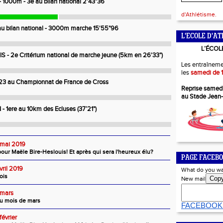
1000m - 3e au bilan national 2'43"36
d'Athlétisme.
u bilan national - 3000m marche 15'55"96
L'ECOLE D'AT
L’ÉCOL
 - 2e Critérium national de marche jeune (5km en 26'33")
Les entraîneme
les
samedi de 1
23 au Championnat de France de Cross
Reprise samed
au Stade Jean
1ere au 10km des Ecluses (37’21")
 mai 2019
our Maële Bire-Heslouis! Et après qui sera l'heureux élu?
PAGE FACEBO
vril 2019
What do you wa
ois
Cop
New mail
 mars
du mois de mars
FACEBOOK
février