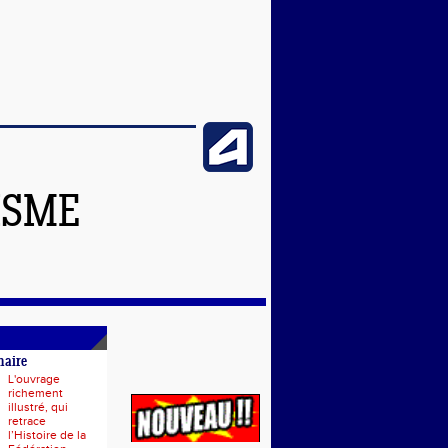
ISME
naire
L'ouvrage
richement
illustré, qui
retrace
l’Histoire de la