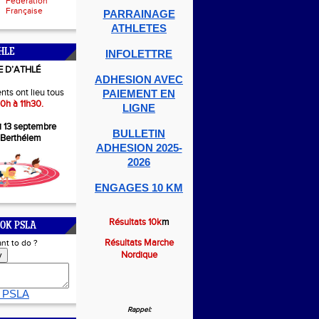
Fédération
Française
PARRAINAGE
ATHLETES
HLE
INFOLETTRE
E D’ATHLÉ
ADHESION AVEC
nts ont lieu tous
PAIEMENT EN
0h à 11h30.
LIGNE
i 13 septembre
BULLETIN
-Berthélem
ADHESION 2025-
2026
ENGAGES 10 KM
Résultats 10k
m
OK PSLA
Résultats Marche
nt to do ?
Nordique
y
 PSLA
Rappel: