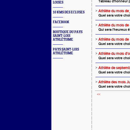
Tableau d'honneur p
LOISES
>
Athlète du mois de 
10 KMS DES ECLUSES
Quel sera votre cho
FACEBOOK
>
Athlète du mois d
Qui sera l'heureux é
BOUTIQUE DU PAYS
SAINT-LOIS
>
Athlète du mois d
ATHLÉTISME
Quel sera votre cho
PAYS SAINT-LOIS
ATHLÉTISME
>
Athlète du mois d'o
Quel sera votre cho
>
Athlète de septem
Quel sera votre cho
>
Athlète des mois Ju
Quel sera votre cho
<<