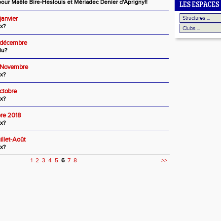
our Maële Bire-Heslouis et Mériadec Denier d'Aprigny!!
LES ESPACES
janvier
ix?
e décembre
lu?
e Novembre
ix?
ctobre
ix?
bre 2018
ix?
illet-Août
ix?
1
2
3
4
5
6
7
8
>>