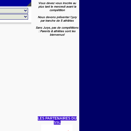
Vous devez vous inscrire au
plus tard le mercredi avant la
compétition
Nous devons présenter 1 jury
par tranche de 5 athlètes
Sans Jurys, pas de compétitions
: Parents & athlètes sont les
bienvenus!
LES PARTENAIRES DU
SSL