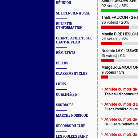
Simon DESDEVISES - 
RÉUNION
92 vote(s) / 51%
SE LICENCIER AU SSL
Thais FAUCON - 2e a
36 vote(s) / 20%
BULLETIN
D'INFORMATION
Maelle BIRE HESLOUIS
CHARTE ATHLÈTES DE
26 vote(s) / 15%
HAUT-NIVEAU
Noemie LAY - 133e/3
RÉSULTATS
16 vote(s) / 9%
BILANS
Margaux LEMOUTON - 
9 vote(s) / 5%
CLASSEMENT CLUB
LIENS
>
Athlète du mois de
Tableau d'honneur p
QUALIFIÉ(E)S
>
Athlète du mois d'a
SONDAGES
Elisez l'athlète du m
MARCHE NORDIQUE
>
Athlète du mois de
Quui sera l'athlète 
RECORDS DU CLUB
>
Athlète du mois de 
LES FOULÉES SAINT