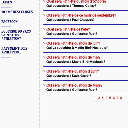
>
Quel sera l'athlète du mois d'octobre?
LOISES
Qui succédera à Thomas Collay?
10 KMS DES ECLUSES
>
Qui sera l'athlète de ce mois de septembre?
Qui succédera à Paul Chuquet?
FACEBOOK
>
Quel sera l'athlète de l'été?
BOUTIQUE DU PAYS
Qui succédera à Guillaume Ruel?
SAINT-LOIS
ATHLÉTISME
>
Qui sera l'athlète du mois de juin?
Qui va succéder à Maële Biré-Heslouis?
PAYS SAINT-LOIS
ATHLÉTISME
>
Qui sera l'athlète du mois de mai?
Qui succedera à Maële Biré-Heslouis?
>
Qui sera l'athlète du mois d'avril?
Qui succédera à Katia Gabel?
>
Qui sera l'athlète du mois de Mars?
Qui succedera à Guillaume Ruel?
1
2
3
4
5
6
7
8