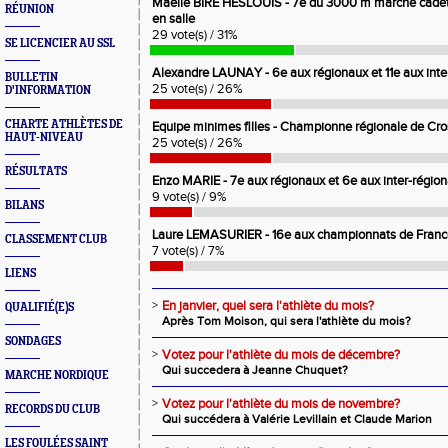
Maelle BIRE HESLOUIS - 7e du 3000 m marche cadet
RÉUNION
en salle
29 vote(s) / 31%
SE LICENCIER AU SSL
Alexandre LAUNAY - 6e aux régionaux et 11e aux inte
BULLETIN
25 vote(s) / 26%
D'INFORMATION
CHARTE ATHLÈTES DE
Equipe minimes filles - Championne régionale de Cro
HAUT-NIVEAU
25 vote(s) / 26%
RÉSULTATS
Enzo MARIE - 7e aux régionaux et 6e aux inter-région
9 vote(s) / 9%
BILANS
Laure LEMASURIER - 16e aux championnats de Fran
CLASSEMENT CLUB
7 vote(s) / 7%
LIENS
>
En janvier, quel sera l'athlète du mois?
QUALIFIÉ(E)S
Après Tom Moison, qui sera l'athlète du mois?
SONDAGES
>
Votez pour l'athlète du mois de décembre?
Qui succedera à Jeanne Chuquet?
MARCHE NORDIQUE
>
Votez pour l'athlète du mois de novembre?
RECORDS DU CLUB
Qui succédera à Valérie Levillain et Claude Marion
LES FOULÉES SAINT