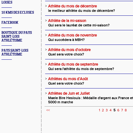
LOISES
>
Athlète du mois de décembre
le meilleur athlète du mois de décembre?
10 KMS DES ECLUSES
>
Athlète de la mi-saison
FACEBOOK
Qui sera le lauréat de cette mi-saison?
BOUTIQUE DU PAYS
>
Athlète du mois de novembre
SAINT-LOIS
Qui succédera à MBH?
ATHLÉTISME
>
Athlète du mois d'octobre
PAYS SAINT-LOIS
Quel sera votre choix?
ATHLÉTISME
>
Athlète du mois de septembre
Qui sera l'athlète du mois de septembre?
>
Athlètes du mois d’Août
Quel sera votre choix?
>
Athlètes de Juin et Juillet
Maele Bire Heslouis : Médaille d'argent aux France 
5000 m marche
<<
1
2
3
4
5
6
7
8