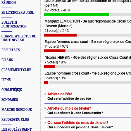
Laure LEMASURIER - 3e du pentathlon et 1ere espoir 
RÉUNION
(perf N4)
42 vote(s) / 48%
SE LICENCIER AU SSL
Margaux LEMOUTON - 3e aux régionaux de Cross Court
BULLETIN
L'avenir (Mortain)
D'INFORMATION
21 vote(s) / 24%
CHARTE ATHLÈTES DE
HAUT-NIVEAU
Equipe femmes cross court - 5e aux régionaux de Cros
14 vote(s) / 16%
RÉSULTATS
Nicolas HERBIN - 46e des régionaux de Cross Court (L'
BILANS
7 vote(s) / 8%
CLASSEMENT CLUB
Equipe hommes cross court - 11e aux régionaux de Cro
3 vote(s) / 3%
LIENS
QUALIFIÉ(E)S
>
Athlète de l'été
Qui sera l'athlète de cet été
SONDAGES
>
Athlète du mois de février?
MARCHE NORDIQUE
Qui succédera à Jade Lerouesnier?
RECORDS DU CLUB
>
Qui sera l'athlète du mois de Janvier?
Qui succèdera en janvier à Thaïs Faucon?
LES FOULÉES SAINT