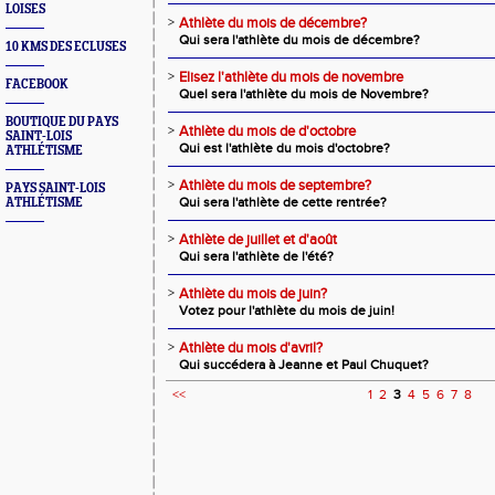
LOISES
>
Athlète du mois de décembre?
Qui sera l'athlète du mois de décembre?
10 KMS DES ECLUSES
>
Elisez l'athlète du mois de novembre
FACEBOOK
Quel sera l'athlète du mois de Novembre?
BOUTIQUE DU PAYS
>
Athlète du mois de d'octobre
SAINT-LOIS
Qui est l'athlète du mois d'octobre?
ATHLÉTISME
>
Athlète du mois de septembre?
PAYS SAINT-LOIS
Qui sera l'athlète de cette rentrée?
ATHLÉTISME
>
Athlète de juillet et d'août
Qui sera l'athlète de l'été?
>
Athlète du mois de juin?
Votez pour l'athlète du mois de juin!
>
Athlète du mois d'avril?
Qui succédera à Jeanne et Paul Chuquet?
<<
1
2
3
4
5
6
7
8