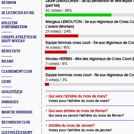
Laure LEMASURIER - 3e du pentathlon et 1ere espoir 
RÉUNION
(perf N4)
42 vote(s) / 48%
SE LICENCIER AU SSL
Margaux LEMOUTON - 3e aux régionaux de Cross Court
BULLETIN
L'avenir (Mortain)
D'INFORMATION
21 vote(s) / 24%
CHARTE ATHLÈTES DE
HAUT-NIVEAU
Equipe femmes cross court - 5e aux régionaux de Cros
14 vote(s) / 16%
RÉSULTATS
Nicolas HERBIN - 46e des régionaux de Cross Court (L'
BILANS
7 vote(s) / 8%
CLASSEMENT CLUB
Equipe hommes cross court - 11e aux régionaux de Cro
3 vote(s) / 3%
LIENS
QUALIFIÉ(E)S
>
Qui sera l'athlète du mois de mars?
Votez pour l'athlète du mois de mars?
SONDAGES
>
Qui sera athlète du mois de février?
MARCHE NORDIQUE
Qui sera ou seront l'athlète du mois de février?
RECORDS DU CLUB
>
Athlète du mois de Janvier?
Votez pour l'athlète du mois de janvier!
LES FOULÉES SAINT