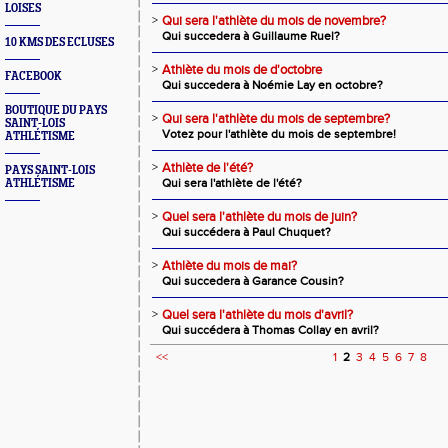
LOISES
>
Qui sera l'athlète du mois de novembre?
Qui succedera à Guillaume Ruel?
10 KMS DES ECLUSES
>
Athlète du mois de d'octobre
FACEBOOK
Qui succedera à Noémie Lay en octobre?
BOUTIQUE DU PAYS
>
Qui sera l'athlète du mois de septembre?
SAINT-LOIS
Votez pour l'athlète du mois de septembre!
ATHLÉTISME
>
Athlète de l'été?
PAYS SAINT-LOIS
Qui sera l'athlète de l'été?
ATHLÉTISME
>
Quel sera l'athlète du mois de juin?
Qui succédera à Paul Chuquet?
>
Athlète du mois de mai?
Qui succedera à Garance Cousin?
>
Quel sera l'athlète du mois d'avril?
Qui succédera à Thomas Collay en avril?
<<
1
2
3
4
5
6
7
8