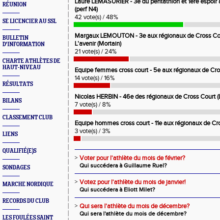
Laure LEMASURIER - 3e du pentathlon et 1ere espoir 
RÉUNION
(perf N4)
42 vote(s) / 48%
SE LICENCIER AU SSL
Margaux LEMOUTON - 3e aux régionaux de Cross Court
BULLETIN
L'avenir (Mortain)
D'INFORMATION
21 vote(s) / 24%
CHARTE ATHLÈTES DE
HAUT-NIVEAU
Equipe femmes cross court - 5e aux régionaux de Cros
14 vote(s) / 16%
RÉSULTATS
Nicolas HERBIN - 46e des régionaux de Cross Court (L'
BILANS
7 vote(s) / 8%
CLASSEMENT CLUB
Equipe hommes cross court - 11e aux régionaux de Cro
3 vote(s) / 3%
LIENS
QUALIFIÉ(E)S
>
Voter pour l'athlète du mois de février?
Qui succédera à Guillaume Ruel?
SONDAGES
>
Votez pour l'athlète du mois de janvier!
MARCHE NORDIQUE
Qui succédera à Eliott Milet?
RECORDS DU CLUB
>
Qui sera l'athlète du mois de décembre?
Qui sera l'athlète du mois de décembre?
LES FOULÉES SAINT