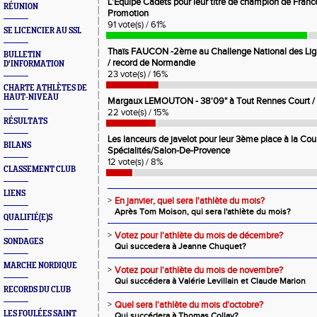
L'Equipe Cadets pour leur titre de champion de Franc
RÉUNION
Promotion
91 vote(s) / 61%
SE LICENCIER AU SSL
Thaïs FAUCON -2ème au Challenge National des Lig
BULLETIN
/ record de Normandie
D'INFORMATION
23 vote(s) / 16%
CHARTE ATHLÈTES DE
HAUT-NIVEAU
Margaux LEMOUTON - 38'09" à Tout Rennes Court / 
22 vote(s) / 15%
RÉSULTATS
Les lanceurs de javelot pour leur 3ème place à la Co
BILANS
Spécialités/Salon-De-Provence
12 vote(s) / 8%
CLASSEMENT CLUB
LIENS
>
En janvier, quel sera l'athlète du mois?
Après Tom Moison, qui sera l'athlète du mois?
QUALIFIÉ(E)S
>
Votez pour l'athlète du mois de décembre?
SONDAGES
Qui succedera à Jeanne Chuquet?
MARCHE NORDIQUE
>
Votez pour l'athlète du mois de novembre?
Qui succédera à Valérie Levillain et Claude Marion
RECORDS DU CLUB
>
Quel sera l'athlète du mois d'octobre?
LES FOULÉES SAINT
Qui succédera à Thomas Collay?