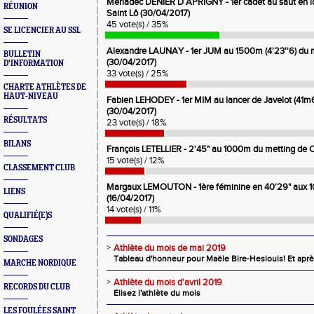
Mériadec DENIER D APRIGNY - 1er cadet au saut en 
RÉUNION
Saint Lô (30/04/2017)
45 vote(s) / 35%
SE LICENCIER AU SSL
Alexandre LAUNAY - 1er JUM au 1500m (4'23''6) du m
BULLETIN
(30/04/2017)
D'INFORMATION
33 vote(s) / 25%
CHARTE ATHLÈTES DE
HAUT-NIVEAU
Fabien LEHODEY - 1er MIM au lancer de Javelot (41m6
(30/04/2017)
RÉSULTATS
23 vote(s) / 18%
BILANS
François LETELLIER - 2'45" au 1000m du metting de 
15 vote(s) / 12%
CLASSEMENT CLUB
Margaux LEMOUTON - 1ère féminine en 40'29" aux 1
LIENS
(16/04/2017)
14 vote(s) / 11%
QUALIFIÉ(E)S
SONDAGES
>
Athlète du mois de mai 2019
Tableau d'honneur pour Maële Bire-Heslouis! Et après
MARCHE NORDIQUE
>
Athlète du mois d'avril 2019
RECORDS DU CLUB
Elisez l'athlète du mois
LES FOULÉES SAINT