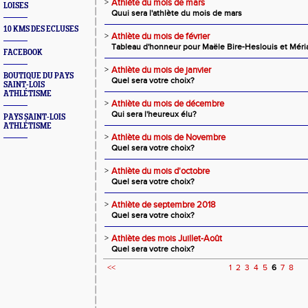
>
Athlète du mois de mars
LOISES
Quui sera l'athlète du mois de mars
10 KMS DES ECLUSES
>
Athlète du mois de février
Tableau d'honneur pour Maële Bire-Heslouis et Méria
FACEBOOK
>
Athlète du mois de janvier
BOUTIQUE DU PAYS
Quel sera votre choix?
SAINT-LOIS
ATHLÉTISME
>
Athlète du mois de décembre
Qui sera l'heureux élu?
PAYS SAINT-LOIS
ATHLÉTISME
>
Athlète du mois de Novembre
Quel sera votre choix?
>
Athlète du mois d'octobre
Quel sera votre choix?
>
Athlète de septembre 2018
Quel sera votre choix?
>
Athlète des mois Juillet-Août
Quel sera votre choix?
<<
1
2
3
4
5
6
7
8