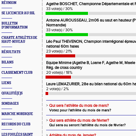
RÉUNION
Agathe BOSCHET, Championne Départementale et Ré
33 vote(s) / 30%
SE LICENCIER AU SSL
Antoine AUROUSSEAU, 2m06 au saut en hauteur (Pré
BULLETIN
Normandie)
D'INFORMATION
33 vote(s) / 30%
CHARTE ATHLÈTES DE
Léo Paul THEVENON, Champion interrégional épreuves
HAUT-NIVEAU
national 60m haies
23 vote(s) / 21%
RÉSULTATS
BILANS
Equipe Minime (Agathe B, Loane F, Agathe M, Maele
Rég. de cross country
20 vote(s) / 18%
CLASSEMENT CLUB
LIENS
Laure LEMAZURIER, 28e au bilan national du 60m ha
2 vote(s) / 2%
QUALIFIÉ(E)S
SONDAGES
>
Qui sera l'athlète du mois de mars?
Votez pour l'athlète du mois de mars?
MARCHE NORDIQUE
>
Qui sera athlète du mois de février?
RECORDS DU CLUB
Qui sera ou seront l'athlète du mois de février?
LES FOULÉES SAINT
>
Athlète du mois de Janvier?