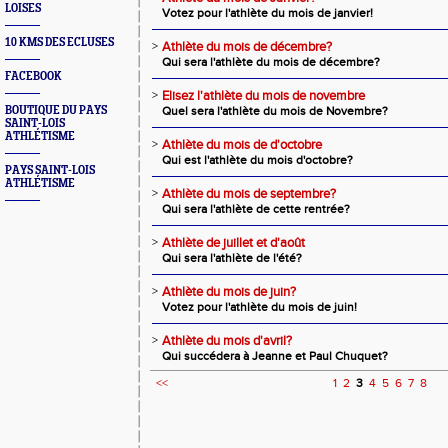
LOISES
Votez pour l'athlète du mois de janvier!
10 KMS DES ECLUSES
>
Athlète du mois de décembre?
Qui sera l'athlète du mois de décembre?
FACEBOOK
>
Elisez l'athlète du mois de novembre
BOUTIQUE DU PAYS
Quel sera l'athlète du mois de Novembre?
SAINT-LOIS
ATHLÉTISME
>
Athlète du mois de d'octobre
Qui est l'athlète du mois d'octobre?
PAYS SAINT-LOIS
ATHLÉTISME
>
Athlète du mois de septembre?
Qui sera l'athlète de cette rentrée?
>
Athlète de juillet et d'août
Qui sera l'athlète de l'été?
>
Athlète du mois de juin?
Votez pour l'athlète du mois de juin!
>
Athlète du mois d'avril?
Qui succédera à Jeanne et Paul Chuquet?
<<
1
2
3
4
5
6
7
8