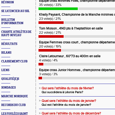
Equipe cross Minimes Filles, championne département
RÉUNION
35 vote(s) / 33%
SE LICENCIER AU SSL
Khaily Paysant, Championne de la Manche minimes d
23 vote(s) / 21%
BULLETIN
D'INFORMATION
Tom Moison , 4143 pts à l'heptathlon en salle
CHARTE ATHLÈTES DE
22 vote(s) / 21%
HAUT-NIVEAU
Equipe Femmes cross court , championne départemen
RÉSULTATS
20 vote(s) / 19%
BILANS
Claire Letourneur , 60"73 au 400m en salle
4 vote(s) / 4%
CLASSEMENT CLUB
Equipe cross Junior Hommes , championne départem
LIENS
3 vote(s) / 3%
QUALIFIÉ(E)S
SONDAGES
>
Qui sera l'athlète du mois de février?
Qui succédera à Léonie Paris?
MARCHE NORDIQUE
>
Quel sera l'athlète du mois de janvier?
Qui est l'athlète du mois de janvier?
RECORDS DU CLUB
>
Quel sera l'athlète du mois de décembre?
LES FOULÉES SAINT