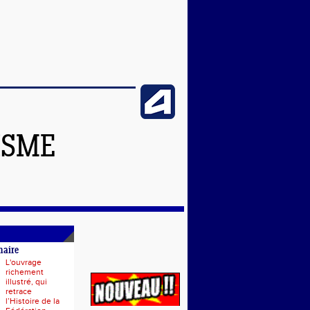
ISME
naire
L'ouvrage
richement
illustré, qui
retrace
l’Histoire de la