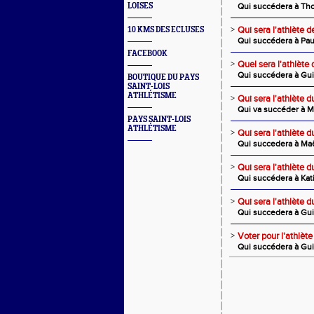
LOISES
Qui succédera à Th
>
Qui sera l'athlète 
10 KMS DES ECLUSES
Qui succédera à Pa
FACEBOOK
>
Quel sera l'athlète 
Qui succédera à Gu
BOUTIQUE DU PAYS
SAINT-LOIS
ATHLÉTISME
>
Qui sera l'athlète d
Qui va succéder à M
PAYS SAINT-LOIS
ATHLÉTISME
>
Qui sera l'athlète 
Qui succedera à Maë
>
Qui sera l'athlète d
Qui succédera à Kat
>
Qui sera l'athlète 
Qui succedera à Gu
>
Voter pour l'athlète
Qui succédera à Gu