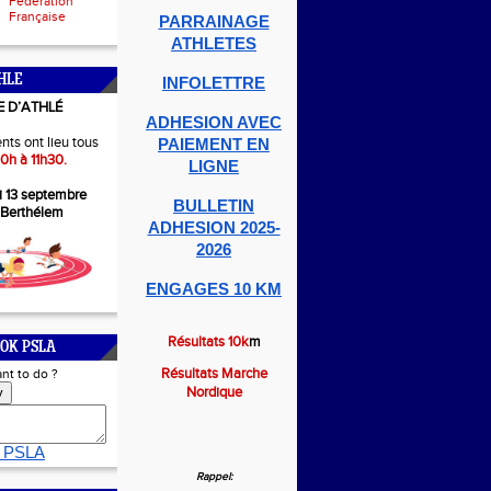
Fédération
Française
PARRAINAGE
ATHLETES
HLE
INFOLETTRE
E D’ATHLÉ
ADHESION AVEC
nts ont lieu tous
PAIEMENT EN
0h à 11h30.
LIGNE
i 13 septembre
BULLETIN
-Berthélem
ADHESION 2025-
2026
ENGAGES 10 KM
Résultats 10k
m
OK PSLA
Résultats Marche
nt to do ?
Nordique
y
 PSLA
Rappel: