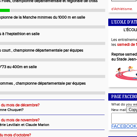
 Filles, championne départementale et régionale de cross
d'Athlétisme.
mpionne de la Manche minimes du 1000 m en salle
L'ECOLE D'AT
L’ÉCOL
 à l'heptathlon en salle
Les entraîneme
les
samedi de 1
 court , championne départementale par équipes
Reprise samed
au Stade Jean
60"73 au 400m en salle
 Hommes , championne départementale par équipes
PAGE FACEBO
What do you wa
te du mois de décembre?
Cop
anne Chuquet?
New mail
te du mois de novembre?
rie Levillain et Claude Marion
FACEBOOK
 du mois d'octobre?