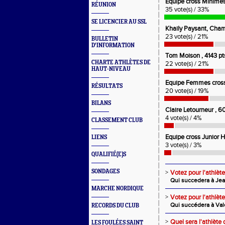
Equipe cross Minimes
RÉUNION
35 vote(s) / 33%
SE LICENCIER AU SSL
Khaily Paysant, Cha
23 vote(s) / 21%
BULLETIN
D'INFORMATION
Tom Moison , 4143 pts
CHARTE ATHLÈTES DE
22 vote(s) / 21%
HAUT-NIVEAU
Equipe Femmes cross
RÉSULTATS
20 vote(s) / 19%
BILANS
Claire Letourneur , 
4 vote(s) / 4%
CLASSEMENT CLUB
Equipe cross Junior
LIENS
3 vote(s) / 3%
QUALIFIÉ(E)S
SONDAGES
>
Votez pour l'athlè
Qui succedera à Je
MARCHE NORDIQUE
>
Votez pour l'athlè
Qui succédera à Valé
RECORDS DU CLUB
>
Quel sera l'athlète
LES FOULÉES SAINT