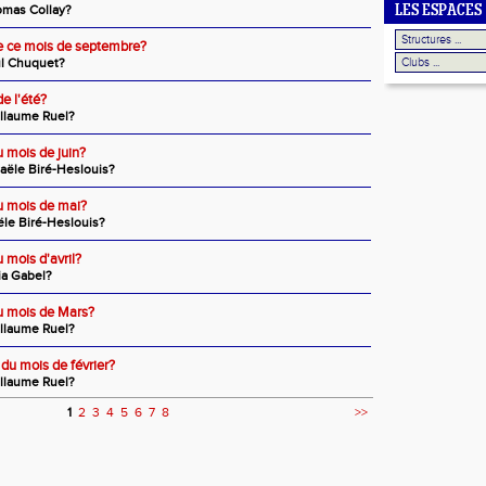
omas Collay?
LES ESPACES
de ce mois de septembre?
ul Chuquet?
de l'été?
illaume Ruel?
u mois de juin?
aële Biré-Heslouis?
du mois de mai?
le Biré-Heslouis?
u mois d'avril?
ia Gabel?
du mois de Mars?
illaume Ruel?
 du mois de février?
illaume Ruel?
1
2
3
4
5
6
7
8
>>