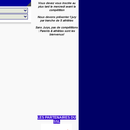
Vous devez vous inscrire au
plus tard le mercredi avant la
compétition
Nous devons présenter 1 jury
par tranche de 5 athlètes
Sans Jurys, pas de compétitions
: Parents & athlètes sont les
bienvenus!
LES PARTENAIRES DU
SSL