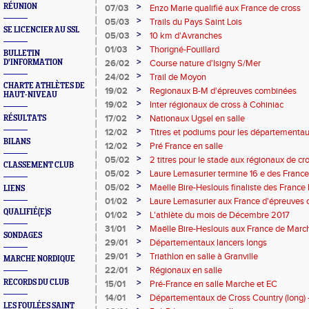
>
RÉUNION
07/03
Enzo Marie qualifié aux France de cross
>
05/03
Trails du Pays Saint Lois
SE LICENCIER AU SSL
>
05/03
10 km d'Avranches
>
01/03
Thorigné-Fouillard
BULLETIN
>
D'INFORMATION
26/02
Course nature d'Isigny S/Mer
>
24/02
Trail de Moyon
CHARTE ATHLÈTES DE
>
19/02
Regionaux B-M d'épreuves combinées
HAUT-NIVEAU
>
19/02
Inter régionaux de cross à Cohiniac
>
17/02
Nationaux Ugsel en salle
RÉSULTATS
>
12/02
Titres et podiums pour les départementa
BILANS
>
12/02
Pré France en salle
>
05/02
2 titres pour le stade aux régionaux de cr
CLASSEMENT CLUB
>
05/02
Laure Lemasurier termine 16 e des Franc
>
05/02
Maelle Bire-Heslouis finaliste des Franc
LIENS
>
01/02
Laure Lemasurier aux France d'épreuves
QUALIFIÉ(E)S
>
01/02
L'athlète du mois de Décembre 2017
>
31/01
Maëlle Bire-Heslouis aux France de Marc
SONDAGES
>
29/01
Départementaux lancers longs
>
29/01
Triathlon en salle à Granville
MARCHE NORDIQUE
>
22/01
Régionaux en salle
>
RECORDS DU CLUB
15/01
Pré-France en salle Marche et EC
>
14/01
Départementaux de Cross Country (long) - 
LES FOULÉES SAINT