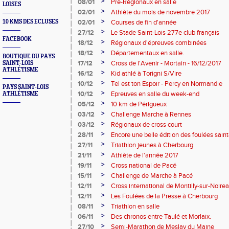
14/01/2017
>
08/01
Pré-Régionaux en salle
LOISES
>
02/01
Athlète du mois de novembre 2017
>
10 KMS DES ECLUSES
02/01
Courses de fin d'année
>
27/12
Le Stade Saint-Lois 277e club français
FACEBOOK
>
18/12
Régionaux d'épreuves combinées
>
18/12
Départementaux en salle.
BOUTIQUE DU PAYS
>
17/12
Cross de l'Avenir - Mortain - 16/12/2017
SAINT-LOIS
ATHLÉTISME
>
16/12
Kid athlé à Torigni S/Vire
>
10/12
Tel est ton Espoir - Percy en Normandie
PAYS SAINT-LOIS
>
10/12
Epreuves en salle du week-end
ATHLÉTISME
>
05/12
10 km de Périgueux
>
03/12
Challenge Marche à Rennes
>
03/12
Régionaux de cross court
>
28/11
Encore une belle édition des foulées saint
>
27/11
Triathlon jeunes à Cherbourg
>
21/11
Athlète de l'année 2017
>
19/11
Cross national de Pacé
>
15/11
Challenge de Marche à Pacé
>
12/11
Cross international de Montilly-sur-Noireau
>
12/11
Les Foulées de la Presse à Cherbourg
>
08/11
Triathlon en salle
>
06/11
Des chronos entre Taulé et Morlaix.
>
27/10
Semi-Marathon de Meslay du Maine