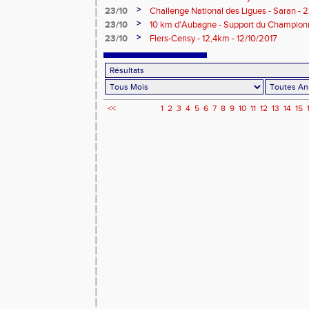
>
23/10
Challenge National des Ligues - Saran - 
>
23/10
10 km d'Aubagne - Support du Championn
>
23/10
Flers-Cerisy - 12,4km - 12/10/2017
<<
1
2
3
4
5
6
7
8
9
10
11
12
13
14
15