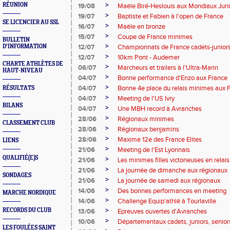
>
RÉUNION
19/08
Maële Biré-Heslouis aux Mondiaux Jun
>
19/07
Baptiste et Fabien à l'open de France
SE LICENCIER AU SSL
>
16/07
Maële en bronze
>
15/07
Coupe de France minimes
BULLETIN
>
D'INFORMATION
12/07
Championnats de France cadets-junior
>
12/07
10km Pont - Audemer
CHARTE ATHLÈTES DE
>
06/07
Marcheurs et trailers à l'Ultra-Marin
HAUT-NIVEAU
>
04/07
Bonne performance d'Enzo aux France
>
04/07
Bonne 4e place du relais minimes aux P
RÉSULTATS
>
04/07
Meeting de l'US Ivry
BILANS
>
04/07
Une MBH record à Avranches
>
28/06
Régionaux minimes
CLASSEMENT CLUB
>
28/06
Régionaux benjamins
>
28/06
Maxime 12e des France Elites
LIENS
>
21/06
Meeting de l'Est Lyonnais
QUALIFIÉ(E)S
>
21/06
Les minimes filles victorieuses en relais
>
21/06
La journée de dimanche aux régionaux
SONDAGES
>
21/06
La journée de samedi aux régionaux
>
14/06
Des bonnes performances en meeting
MARCHE NORDIQUE
>
14/06
Challenge Equip'athlé à Tourlaville
>
RECORDS DU CLUB
13/06
Epreuves ouvertes d'Avranches
>
10/06
Départementaux cadets, juniors, senior
LES FOULÉES SAINT