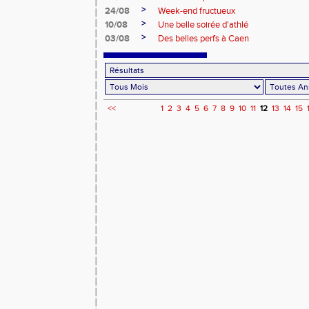
>
24/08
Week-end fructueux
>
10/08
Une belle soirée d'athlé
>
03/08
Des belles perfs à Caen
<<
1
2
3
4
5
6
7
8
9
10
11
12
13
14
15