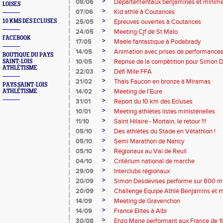
>
08/06
Départementaux benjamines et minim
LOISES
>
07/06
Kid athlé à Coutances
>
10 KMS DES ECLUSES
25/05
Epreuves ouvertes à Coutances
>
24/05
Meeting Cjf de St Malo
FACEBOOK
>
17/05
Maële fantastique à Podebrady
>
14/05
Animation avec prises de performance
BOUTIQUE DU PAYS
>
10/05
Reprise de la compétition pour Simon 
SAINT-LOIS
ATHLÉTISME
>
22/03
Défi Mile FFA
>
21/02
Thaïs Faucon en bronze à Miramas
PAYS SAINT-LOIS
>
14/02
Meeting de l'Eure
ATHLÉTISME
>
31/01
Report du 10 km des Ecluses
>
10/01
Meeting athlètes listes ministérielles
>
11/10
Saint Hilaire - Mortain, le retour !!!
>
05/10
Des athlètes du Stade en Vétathlon !
>
05/10
Semi Marathon de Nancy
>
05/10
Régionaux au Val de Reuil
>
04/10
Critérium national de marche
>
29/09
Interclubs régionaux
>
20/09
Simon Desdevises performe sur 800 m
>
20/09
Challenge Equipe Athlé Benjamins et 
>
14/09
Meeting de Gravenchon
>
14/09
France Elites à Albi
>
30/08
Enzo Marie performant aux France de 