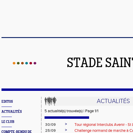
STADE SAIN
ACTUALITÉS
EDITOS
5 actualité(s) trouvée(s) | Page 1/1
ACTUALITÉS
LE CLUB
>
30/09
Tour régional Interclubs Avenir - St 
>
25/09
Challenge normand de marche à C
COMPTE-RENDU DE