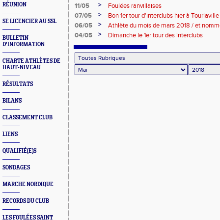
>
RÉUNION
11/05
Foulées ranvillaises
>
07/05
Bon 1er tour d'interclubs hier à Tourlaville
SE LICENCIER AU SSL
>
06/05
Athlète du mois de mars 2018 / et nommé
>
04/05
Dimanche le 1er tour des interclubs
BULLETIN
D'INFORMATION
CHARTE ATHLÈTES DE
HAUT-NIVEAU
RÉSULTATS
BILANS
CLASSEMENT CLUB
LIENS
QUALIFIÉ(E)S
SONDAGES
MARCHE NORDIQUE
RECORDS DU CLUB
LES FOULÉES SAINT