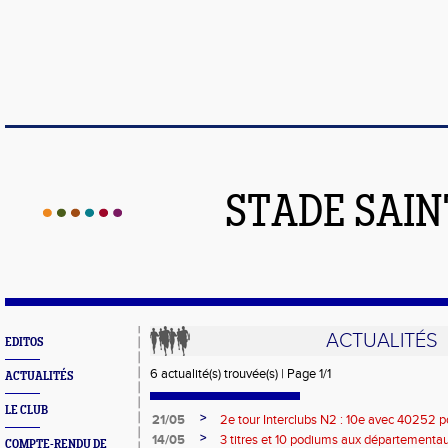
STADE SAIN
ACTUALITÉS
EDITOS
6 actualité(s) trouvée(s) | Page 1/1
ACTUALITÉS
LE CLUB
>
21/05
2e tour Interclubs N2 : 10e avec 40252 p
>
14/05
3 titres et 10 podiums aux département
COMPTE-RENDU DE