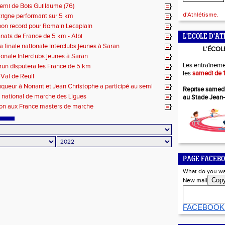
emi de Bois Guillaume (76)
d'Athlétisme.
trigne performant sur 5 km
on record pour Romain Lecaplain
ats de France de 5 km - Albi
L'ECOLE D'AT
la finale nationale Interclubs jeunes à Saran
L’ÉCOL
ionale Interclubs jeunes à Saran
Les entraîneme
run disputera les France de 5 km
les
samedi de 1
Val de Reuil
nqueur à Nonant et Jean Christophe a participé au semi
Reprise samed
n
 national de marche des Ligues
au Stade Jean
n aux France masters de marche
PAGE FACEBO
What do you wa
Cop
New mail
FACEBOOK