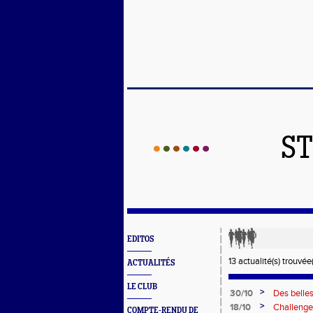
ST
EDITOS
13 actualité(s) trouvée(
ACTUALITÉS
LE CLUB
>
30/10
Des belle
>
18/10
Challenge
COMPTE-RENDU DE