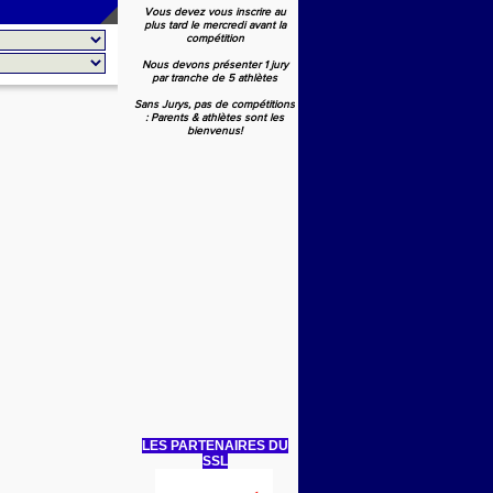
Vous devez vous inscrire au
plus tard le mercredi avant la
compétition
Nous devons présenter 1 jury
par tranche de 5 athlètes
Sans Jurys, pas de compétitions
: Parents & athlètes sont les
bienvenus!
LES PARTENAIRES DU
SSL