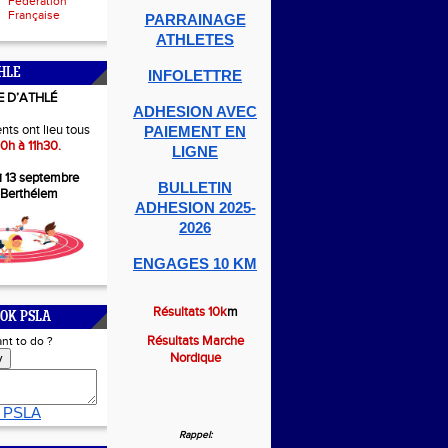
Fédération
Française
PARRAINAGE
ATHLETES
HLE
INFOLETTRE
E D’ATHLÉ
ADHESION AVEC
nts ont lieu tous
PAIEMENT EN
0h à 11h30.
LIGNE
i 13 septembre
BULLETIN
-Berthélem
ADHESION 2025-
2026
ENGAGES 10 KM
Résultats 10k
m
OK PSLA
Résultats Marche
nt to do ?
Nordique
y
 PSLA
Rappel: