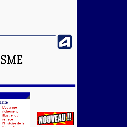
ISME
naire
L'ouvrage
richement
illustré, qui
retrace
l’Histoire de la