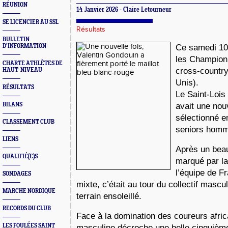
RÉUNION
14 Janvier 2026 - Claire Letourneur
SE LICENCIER AU SSL
Résultats
BULLETIN
D'INFORMATION
Ce samedi 10 
les Champion
CHARTE ATHLÈTES DE
cross-country
HAUT-NIVEAU
Unis).
RÉSULTATS
Le Saint-Lois
BILANS
avait une nouv
sélectionné e
CLASSEMENT CLUB
seniors hom
LIENS
Après un beau
QUALIFIÉ(E)S
marqué par la
l’équipe de Fr
SONDAGES
mixte, c’était au tour du collectif mascul
MARCHE NORDIQUE
terrain ensoleillé.
RECORDS DU CLUB
Face à la domination des coureurs africa
LES FOULÉES SAINT
masculine décroche une belle cinquièm