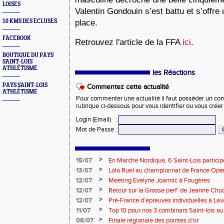
LOISES
Valentin Gondouin s’est battu et s’offr
10 KMS DES ECLUSES
place.
FACEBOOK
Retrouvez l'article de la FFA
ici
.
BOUTIQUE DU PAYS
SAINT-LOIS
ATHLÉTISME
les Réactions
PAYS SAINT-LOIS
Commentez cette actualité
ATHLÉTISME
Pour commenter une actualité il faut posséder un compt
rubrique ci-dessous pour vous identifier ou vous crée
Login (Email)
:
Mot de Passe
:
>
15/07
En Marche Nordique, 6 Saint-Lois participe
>
13/07
Lola Ruel au championnat de France Open
>
12/07
Meeting Evelyne Joannic à Fougères
>
12/07
Retour sur la Grosse perf’ de Jeanne Chu
de l’Est Lyonnais
>
12/07
Pré-France d’épreuves individuelles à Lav
>
11/07
Top 10 pour nos 3 combinars Saint-lois 
d'EC à Aix-en-Provence
>
08/07
Finale régionale des pointes d'or