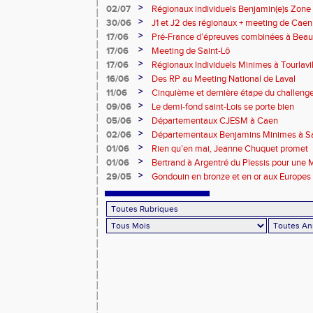
>
02/07
Régionaux individuels Benjamin(e)s Zone
>
30/06
J1 et J2 des régionaux + meeting de Caen
>
17/06
Pré-France d’épreuves combinées à Bea
>
17/06
Meeting de Saint-Lô
>
17/06
Régionaux Individuels Minimes à Tourlavil
>
16/06
Des RP au Meeting National de Laval
>
11/06
Cinquième et dernière étape du challen
>
09/06
Le demi-fond saint-Lois se porte bien
>
05/06
Départementaux CJESM à Caen
>
02/06
Départementaux Benjamins Minimes à Sa
>
01/06
Rien qu’en mai, Jeanne Chuquet promet
>
01/06
Bertrand à Argentré du Plessis pour une
>
29/05
Gondouin en bronze et en or aux Europes