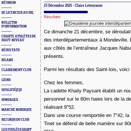
RÉUNION
23 Décembre 2025 - Claire Letourneur
SE LICENCIER AU SSL
Résultats
BULLETIN
D'INFORMATION
Ce dimanche 21 décembre, se déroulait
CHARTE ATHLÈTES DE
des interdépartementaux à Mondeville.
HAUT-NIVEAU
aux côtés de l’entraîneur Jacques Nabus
RÉSULTATS
présents.
BILANS
Parmi les résultats des Saint-lois, voic
CLASSEMENT CLUB
LIENS
Chez les femmes,
QUALIFIÉ(E)S
La cadette Khaily Paysant établit un no
personnel sur le 60m haies lors de la 
SONDAGES
réalisant 9”52.
MARCHE NORDIQUE
Dans une course remportée en 7”42, la 
RECORDS DU CLUB
Tinet se défend de belle manière sur 6
LES FOULÉES SAINT