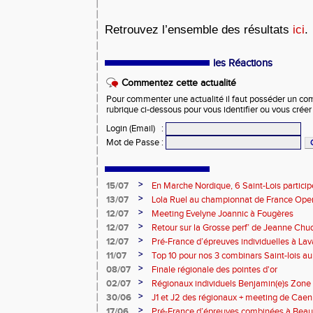
Retrouvez l’ensemble des résultats
ici
.
les Réactions
Commentez cette actualité
Pour commenter une actualité il faut posséder un compt
rubrique ci-dessous pour vous identifier ou vous crée
Login (Email)
:
Mot de Passe
:
>
15/07
En Marche Nordique, 6 Saint-Lois participe
>
13/07
Lola Ruel au championnat de France Open
>
12/07
Meeting Evelyne Joannic à Fougères
>
12/07
Retour sur la Grosse perf’ de Jeanne Chu
de l’Est Lyonnais
>
12/07
Pré-France d’épreuves individuelles à Lav
>
11/07
Top 10 pour nos 3 combinars Saint-lois 
d'EC à Aix-en-Provence
>
08/07
Finale régionale des pointes d'or
>
02/07
Régionaux individuels Benjamin(e)s Zone
>
30/06
J1 et J2 des régionaux + meeting de Caen
>
17/06
Pré-France d’épreuves combinées à Bea