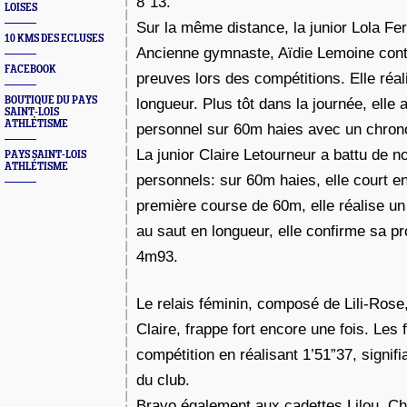
8”13.
LOISES
Sur la même distance, la junior Lola Fer
10 KMS DES ECLUSES
Ancienne gymnaste, Aïdie Lemoine conti
FACEBOOK
preuves lors des compétitions. Elle réa
BOUTIQUE DU PAYS
longueur. Plus tôt dans la journée, elle 
SAINT-LOIS
ATHLÉTISME
personnel sur 60m haies avec un chron
La junior Claire Letourneur a battu de 
PAYS SAINT-LOIS
ATHLÉTISME
personnels: sur 60m haies, elle court en
première course de 60m, elle réalise un
au saut en longueur, elle confirme sa p
4m93.
Le relais féminin, composé de Lili-Rose,
Claire, frappe fort encore une fois. Les f
compétition en réalisant 1’51”37, signif
du club.
Bravo également aux cadettes Lilou, Ch