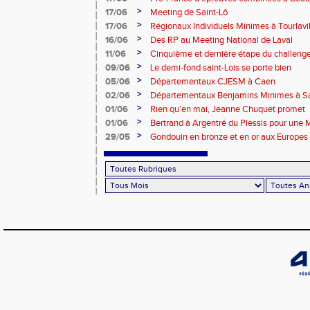
>
17/06
Meeting de Saint-Lô
>
17/06
Régionaux Individuels Minimes à Tourlavil
>
16/06
Des RP au Meeting National de Laval
>
11/06
Cinquième et dernière étape du challen
>
09/06
Le demi-fond saint-Lois se porte bien
>
05/06
Départementaux CJESM à Caen
>
02/06
Départementaux Benjamins Minimes à Sa
>
01/06
Rien qu’en mai, Jeanne Chuquet promet
>
01/06
Bertrand à Argentré du Plessis pour une
>
29/05
Gondouin en bronze et en or aux Europes