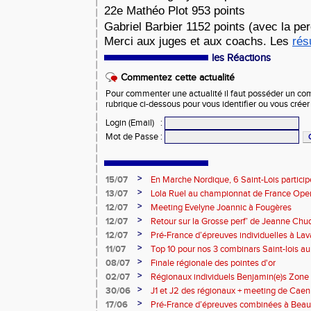
22e Mathéo Plot 953 points
Gabriel Barbier 1152 points (avec la pe
Merci aux juges et aux coachs. Les
rés
les Réactions
Commentez cette actualité
Pour commenter une actualité il faut posséder un compt
rubrique ci-dessous pour vous identifier ou vous crée
Login (Email)
:
Mot de Passe
:
>
15/07
En Marche Nordique, 6 Saint-Lois participe
>
13/07
Lola Ruel au championnat de France Open
>
12/07
Meeting Evelyne Joannic à Fougères
>
12/07
Retour sur la Grosse perf’ de Jeanne Chu
de l’Est Lyonnais
>
12/07
Pré-France d’épreuves individuelles à Lav
>
11/07
Top 10 pour nos 3 combinars Saint-lois 
d'EC à Aix-en-Provence
>
08/07
Finale régionale des pointes d'or
>
02/07
Régionaux individuels Benjamin(e)s Zone
>
30/06
J1 et J2 des régionaux + meeting de Caen
>
17/06
Pré-France d’épreuves combinées à Bea