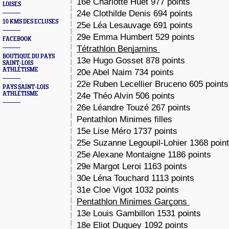
16e Charlotte Huet 977 points
LOISES
24e Clothilde Denis 694 points
10 KMS DES ECLUSES
25e Léa Lesauvage 691 points
29e Emma Humbert 529 points
FACEBOOK
Tétrathlon Benjamins
BOUTIQUE DU PAYS
13e Hugo Gosset 878 points
SAINT-LOIS
ATHLÉTISME
20e Abel Naim 734 points
22e Ruben Lecellier Bruceno 605 point
PAYS SAINT-LOIS
ATHLÉTISME
24e Théo Alvin 506 points
26e Léandre Touzé 267 points
Pentathlon Minimes filles
15e Lise Méro 1737 points
25e Suzanne Legoupil-Lohier 1368 poin
25e Alexane Montaigne 1186 points
29e Margot Leroi 1163 points
30e Léna Touchard 1113 points
31e Cloe Vigot 1032 points
Pentathlon Minimes Garçons
13e Louis Gambillon 1531 points
18e Eliot Duguey 1092 points