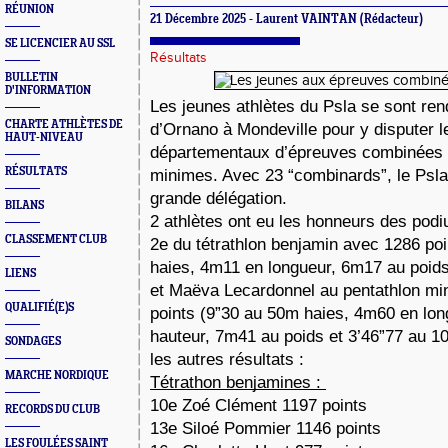
RÉUNION
21 Décembre 2025 - Laurent VAINTAN (Rédacteur)
SE LICENCIER AU SSL
Résultats
BULLETIN
D'INFORMATION
Les jeunes athlètes du Psla se sont ren
CHARTE ATHLÈTES DE
d’Ornano à Mondeville pour y disputer l
HAUT-NIVEAU
départementaux d’épreuves combinées 
RÉSULTATS
minimes. Avec 23 “combinards”, le Psla 
grande délégation.
BILANS
2 athlètes ont eu les honneurs des po
CLASSEMENT CLUB
2e du tétrathlon benjamin avec 1286 po
haies, 4m11 en longueur, 6m17 au poid
LIENS
et Maëva Lecardonnel au pentathlon min
QUALIFIÉ(E)S
points (9”30 au 50m haies, 4m60 en lo
hauteur, 7m41 au poids et 3’46”77 au 
SONDAGES
les autres résultats :
MARCHE NORDIQUE
Tétrathon benjamines :
10e Zoé Clément 1197 points
RECORDS DU CLUB
13e Siloé Pommier 1146 points
LES FOULÉES SAINT