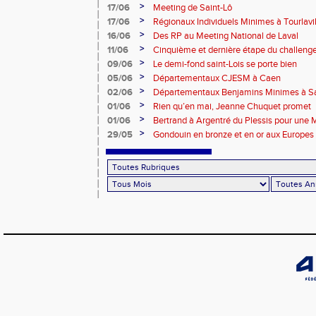
>
17/06
Meeting de Saint-Lô
>
17/06
Régionaux Individuels Minimes à Tourlavil
>
16/06
Des RP au Meeting National de Laval
>
11/06
Cinquième et dernière étape du challen
>
09/06
Le demi-fond saint-Lois se porte bien
>
05/06
Départementaux CJESM à Caen
>
02/06
Départementaux Benjamins Minimes à Sa
>
01/06
Rien qu’en mai, Jeanne Chuquet promet
>
01/06
Bertrand à Argentré du Plessis pour une
>
29/05
Gondouin en bronze et en or aux Europes