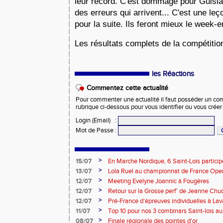
leur record. C'est dommage pour Guisla
des erreurs qui arrivent... C'est une leç
pour la suite. Ils feront mieux le week-
Les résultats complets de la compétition
les Réactions
Commentez cette actualité
Pour commenter une actualité il faut posséder un compt
rubrique ci-dessous pour vous identifier ou vous crée
Login (Email)
:
Mot de Passe
:
>
15/07
En Marche Nordique, 6 Saint-Lois participe
>
13/07
Lola Ruel au championnat de France Open
>
12/07
Meeting Evelyne Joannic à Fougères
>
12/07
Retour sur la Grosse perf’ de Jeanne Chu
de l’Est Lyonnais
>
12/07
Pré-France d’épreuves individuelles à Lav
>
11/07
Top 10 pour nos 3 combinars Saint-lois 
d'EC à Aix-en-Provence
>
08/07
Finale régionale des pointes d'or