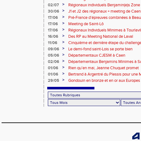
>
02/07
Régionaux individuels Benjamin(e)s Zone
>
30/06
J1 et J2 des régionaux + meeting de Caen
>
17/06
Pré-France d’épreuves combinées à Bea
>
17/06
Meeting de Saint-Lô
>
17/06
Régionaux Individuels Minimes à Tourlavil
>
16/06
Des RP au Meeting National de Laval
>
11/06
Cinquième et dernière étape du challen
>
09/06
Le demi-fond saint-Lois se porte bien
>
05/06
Départementaux CJESM à Caen
>
02/06
Départementaux Benjamins Minimes à Sa
>
01/06
Rien qu’en mai, Jeanne Chuquet promet
>
01/06
Bertrand à Argentré du Plessis pour une
>
29/05
Gondouin en bronze et en or aux Europes