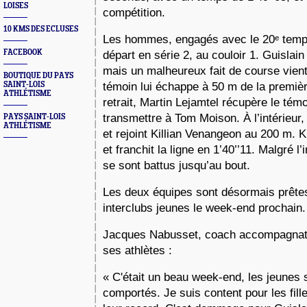
LOISES
compétition.
10 KMS DES ECLUSES
Les hommes, engagés avec le 20ᵉ temps
FACEBOOK
départ en série 2, au couloir 1. Guislain
mais un malheureux fait de course vient 
BOUTIQUE DU PAYS
SAINT-LOIS
témoin lui échappe à 50 m de la premiè
ATHLÉTISME
retrait, Martin Lejamtel récupère le témo
transmettre à Tom Moison. À l’intérieur,
PAYS SAINT-LOIS
ATHLÉTISME
et rejoint Killian Venangeon au 200 m. Ki
et franchit la ligne en 1’40’’11. Malgré l
se sont battus jusqu’au bout.
Les deux équipes sont désormais prête
interclubs jeunes le week-end prochain.
Jacques Nabusset, coach accompagnateu
ses athlètes :
« C'était un beau week-end, les jeunes 
comportés. Je suis content pour les fille