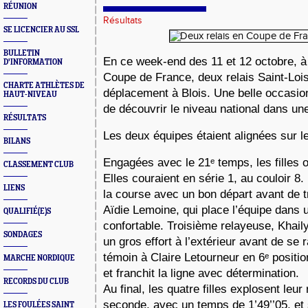
RÉUNION
Résultats
SE LICENCIER AU SSL
BULLETIN
En ce week-end des 11 et 12 octobre, à 
D'INFORMATION
Coupe de France, deux relais Saint-Lois 
CHARTE ATHLÈTES DE
déplacement à Blois. Une belle occasio
HAUT-NIVEAU
de découvrir le niveau national dans un
RÉSULTATS
Les deux équipes étaient alignées sur l
BILANS
Engagées avec le 21ᵉ temps, les filles o
CLASSEMENT CLUB
Elles couraient en série 1, au couloir 8.
LIENS
la course avec un bon départ avant de t
Aïdie Lemoine, qui place l’équipe dans 
QUALIFIÉ(E)S
confortable. Troisième relayeuse, Khaily
SONDAGES
un gros effort à l’extérieur avant de se r
témoin à Claire Letourneur en 6ᵉ position
MARCHE NORDIQUE
et franchit la ligne avec détermination.
RECORDS DU CLUB
Au final, les quatre filles explosent leur
seconde, avec un temps de 1’49’’05, et 
LES FOULÉES SAINT