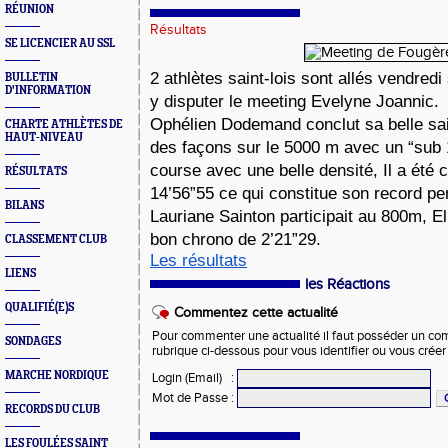
RÉUNION
Résultats
SE LICENCIER AU SSL
2 athlètes saint-lois sont allés vendred
BULLETIN
D'INFORMATION
y disputer le meeting Evelyne Joannic.
Ophélien Dodemand conclut sa belle sai
CHARTE ATHLÈTES DE
HAUT-NIVEAU
des façons sur le 5000 m avec un “sub 1
course avec une belle densité, Il a été
RÉSULTATS
14’56”55 ce qui constitue son record p
BILANS
Lauriane Sainton participait au 800m, E
bon chrono de 2’21”29.
CLASSEMENT CLUB
Les résultats
LIENS
les Réactions
QUALIFIÉ(E)S
Commentez cette actualité
Pour commenter une actualité il faut posséder un compt
SONDAGES
rubrique ci-dessous pour vous identifier ou vous crée
MARCHE NORDIQUE
Login (Email)
:
Mot de Passe
:
RECORDS DU CLUB
LES FOULÉES SAINT