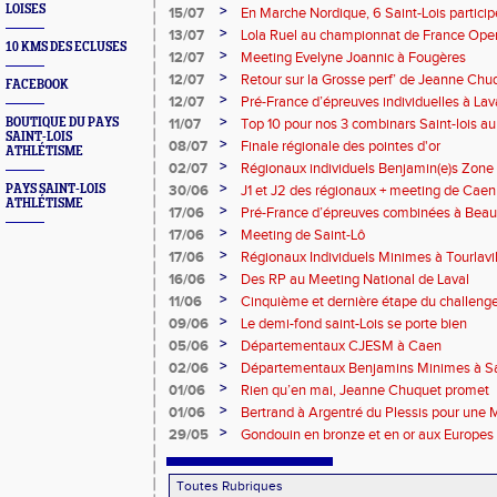
LOISES
>
15/07
En Marche Nordique, 6 Saint-Lois participe
>
13/07
Lola Ruel au championnat de France Open
10 KMS DES ECLUSES
>
12/07
Meeting Evelyne Joannic à Fougères
>
12/07
Retour sur la Grosse perf’ de Jeanne Chu
FACEBOOK
de l’Est Lyonnais
>
12/07
Pré-France d’épreuves individuelles à Lav
>
BOUTIQUE DU PAYS
11/07
Top 10 pour nos 3 combinars Saint-lois 
SAINT-LOIS
d'EC à Aix-en-Provence
>
08/07
Finale régionale des pointes d'or
ATHLÉTISME
>
02/07
Régionaux individuels Benjamin(e)s Zone
>
PAYS SAINT-LOIS
30/06
J1 et J2 des régionaux + meeting de Caen
ATHLÉTISME
>
17/06
Pré-France d’épreuves combinées à Bea
>
17/06
Meeting de Saint-Lô
>
17/06
Régionaux Individuels Minimes à Tourlavil
>
16/06
Des RP au Meeting National de Laval
>
11/06
Cinquième et dernière étape du challen
>
09/06
Le demi-fond saint-Lois se porte bien
>
05/06
Départementaux CJESM à Caen
>
02/06
Départementaux Benjamins Minimes à Sa
>
01/06
Rien qu’en mai, Jeanne Chuquet promet
>
01/06
Bertrand à Argentré du Plessis pour une
>
29/05
Gondouin en bronze et en or aux Europes