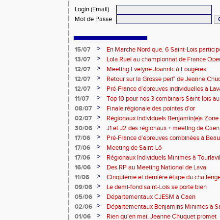
Login (Email)
:
Mot de Passe
:
>
15/07
En Marche Nordique, 6 Saint-Lois participe
>
13/07
Lola Ruel au championnat de France Open
>
12/07
Meeting Evelyne Joannic à Fougères
>
12/07
Retour sur la Grosse perf’ de Jeanne Chu
de l’Est Lyonnais
>
12/07
Pré-France d’épreuves individuelles à Lav
>
11/07
Top 10 pour nos 3 combinars Saint-lois 
d'EC à Aix-en-Provence
>
08/07
Finale régionale des pointes d'or
>
02/07
Régionaux individuels Benjamin(e)s Zone
>
30/06
J1 et J2 des régionaux + meeting de Caen
>
17/06
Pré-France d’épreuves combinées à Bea
>
17/06
Meeting de Saint-Lô
>
17/06
Régionaux Individuels Minimes à Tourlavil
>
16/06
Des RP au Meeting National de Laval
>
11/06
Cinquième et dernière étape du challen
>
09/06
Le demi-fond saint-Lois se porte bien
>
05/06
Départementaux CJESM à Caen
>
02/06
Départementaux Benjamins Minimes à Sa
>
01/06
Rien qu’en mai, Jeanne Chuquet promet