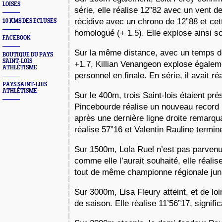
LOISES
série, elle réalise 12”82 avec un vent de
récidive avec un chrono de 12”88 et cett
10 KMS DES ECLUSES
homologué (+ 1.5). Elle explose ainsi s
FACEBOOK
Sur la même distance, avec un temps de
BOUTIQUE DU PAYS
SAINT-LOIS
+1.7, Killian Venangeon explose égalem
ATHLÉTISME
personnel en finale. En série, il avait ré
PAYS SAINT-LOIS
ATHLÉTISME
Sur le 400m, trois Saint-lois étaient pr
Pincebourde réalise un nouveau record 
après une dernière ligne droite remarqu
réalise 57”16 et Valentin Rauline termi
Sur 1500m, Lola Ruel n’est pas parvenu
comme elle l’aurait souhaité, elle réalis
tout de même championne régionale jun
Sur 3000m, Lisa Fleury atteint, et de loi
de saison. Elle réalise 11’56”17, signifi