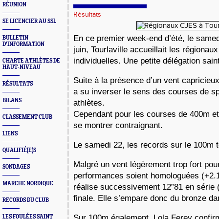
RÉUNION
Résultats
SE LICENCIER AU SSL
En ce premier week-end d’été, le samed
BULLETIN
D'INFORMATION
juin, Tourlaville accueillait les région
individuelles. Une petite délégation sain
CHARTE ATHLÈTES DE
HAUT-NIVEAU
Suite à la présence d’un vent capricieux,
RÉSULTATS
a su inverser le sens des courses de sp
BILANS
athlètes.
Cependant pour les courses de 400m et 
CLASSEMENT CLUB
se montrer contraignant.
LIENS
Le samedi 22, les records sur le 100m
QUALIFIÉ(E)S
Malgré un vent légèrement trop fort pou
SONDAGES
performances soient homologuées (+2.1)
MARCHE NORDIQUE
réalise successivement 12”81 en série 
finale. Elle s’empare donc du bronze da
RECORDS DU CLUB
Sur 100m également, Lola Ferey confir
LES FOULÉES SAINT