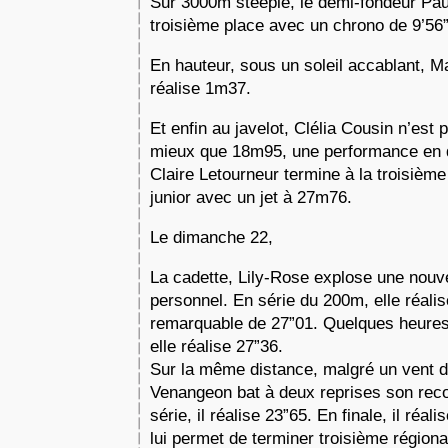
Sur 3000m steeple, le demi-fondeur Paul
troisième place avec un chrono de 9’56
En hauteur, sous un soleil accablant, 
réalise 1m37.
Et enfin au javelot, Clélia Cousin n’est 
mieux que 18m95, une performance en 
Claire Letourneur termine à la troisièm
junior avec un jet à 27m76.
Le dimanche 22,
La cadette, Lily-Rose explose une nouve
personnel. En série du 200m, elle réali
remarquable de 27”01. Quelques heures p
elle réalise 27”36.
Sur la même distance, malgré un vent de
Venangeon bat à deux reprises son rec
série, il réalise 23”65. En finale, il réal
lui permet de terminer troisième région