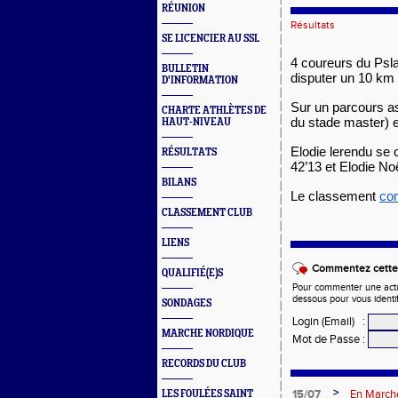
RÉUNION
Résultats
SE LICENCIER AU SSL
4 coureurs du Psl
BULLETIN
disputer un 10 km
D'INFORMATION
Sur un parcours as
CHARTE ATHLÈTES DE
du stade master) 
HAUT-NIVEAU
Elodie lerendu se 
RÉSULTATS
42’13 et Elodie N
BILANS
Le classement
co
CLASSEMENT CLUB
LIENS
Commentez cette 
QUALIFIÉ(E)S
Pour commenter une actual
dessous pour vous identi
SONDAGES
Login (Email)
:
MARCHE NORDIQUE
Mot de Passe
:
RECORDS DU CLUB
>
15/07
En Marche
LES FOULÉES SAINT