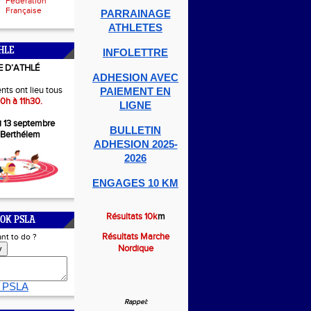
Fédération
Française
PARRAINAGE
ATHLETES
HLE
INFOLETTRE
E D’ATHLÉ
ADHESION AVEC
nts ont lieu tous
PAIEMENT EN
0h à 11h30.
LIGNE
i 13 septembre
BULLETIN
-Berthélem
ADHESION 2025-
2026
ENGAGES 10 KM
Résultats 10k
m
OK PSLA
Résultats Marche
nt to do ?
Nordique
y
 PSLA
Rappel: