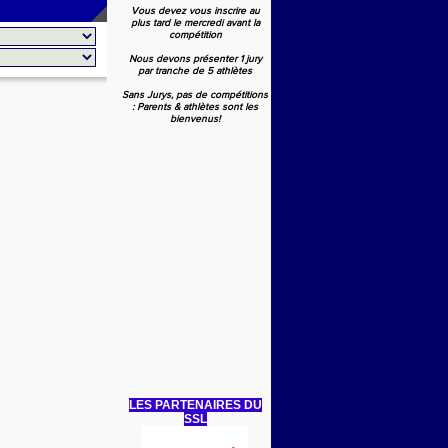
Vous devez vous inscrire au
plus tard le mercredi avant la
compétition
Nous devons présenter 1 jury
par tranche de 5 athlètes
Sans Jurys, pas de compétitions
: Parents & athlètes sont les
bienvenus!
LES PARTENAIRES DU
SSL