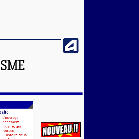
ISME
naire
L'ouvrage
richement
illustré, qui
retrace
l’Histoire de la