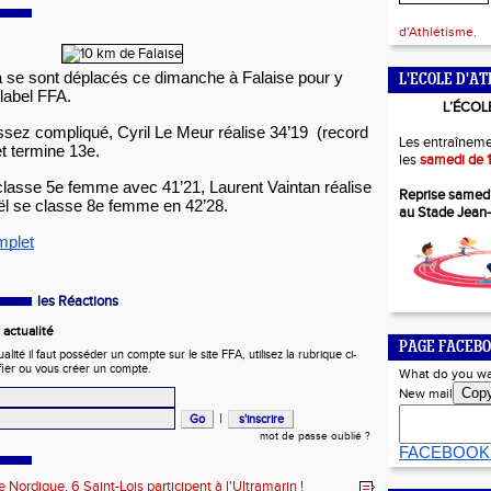
d'Athlétisme.
a se sont déplacés ce dimanche à Falaise pour y
L'ECOLE D'AT
 label FFA.
L’ÉCOL
sez compliqué, Cyril Le Meur réalise 34’19 (record
Les entraîneme
et termine 13e.
les
samedi de 1
classe 5e femme avec 41’21, Laurent Vaintan réalise
Reprise samed
oël se classe 8e femme en 42’28.
au Stade Jean
mplet
les Réactions
actualité
PAGE FACEBO
ité il faut posséder un compte sur le site FFA, utilisez la rubrique ci-
fier ou vous créer un compte.
What do you wa
Cop
New mail
|
mot de passe oublié ?
FACEBOOK
 Nordique, 6 Saint-Lois participent à l'Ultramarin !