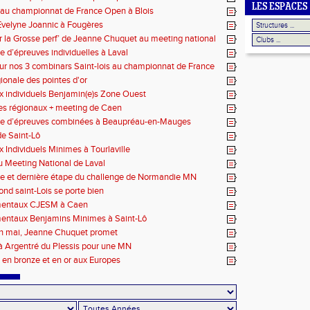
LES ESPACES
 au championnat de France Open à Blois
velyne Joannic à Fougères
r la Grosse perf’ de Jeanne Chuquet au meeting national
Lyonnais
e d’épreuves individuelles à Laval
ur nos 3 combinars Saint-lois au championnat de France
x-en-Provence
gionale des pointes d'or
 individuels Benjamin(e)s Zone Ouest
des régionaux + meeting de Caen
ce d’épreuves combinées à Beaupréau-en-Mauges
e Saint-Lô
 Individuels Minimes à Tourlaville
 Meeting National de Laval
e et dernière étape du challenge de Normandie MN
ond saint-Lois se porte bien
entaux CJESM à Caen
entaux Benjamins Minimes à Saint-Lô
en mai, Jeanne Chuquet promet
à Argentré du Plessis pour une MN
en bronze et en or aux Europes