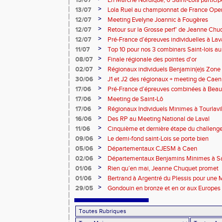
15/07
En Marche Nordique, 6 Saint-Lois participe
>
13/07
Lola Ruel au championnat de France Open
>
12/07
Meeting Evelyne Joannic à Fougères
>
12/07
Retour sur la Grosse perf’ de Jeanne Chu
de l’Est Lyonnais
>
12/07
Pré-France d’épreuves individuelles à Lav
>
11/07
Top 10 pour nos 3 combinars Saint-lois 
d'EC à Aix-en-Provence
>
08/07
Finale régionale des pointes d'or
>
02/07
Régionaux individuels Benjamin(e)s Zone
>
30/06
J1 et J2 des régionaux + meeting de Caen
>
17/06
Pré-France d’épreuves combinées à Bea
>
17/06
Meeting de Saint-Lô
>
17/06
Régionaux Individuels Minimes à Tourlavil
>
16/06
Des RP au Meeting National de Laval
>
11/06
Cinquième et dernière étape du challen
>
09/06
Le demi-fond saint-Lois se porte bien
>
05/06
Départementaux CJESM à Caen
>
02/06
Départementaux Benjamins Minimes à Sa
>
01/06
Rien qu’en mai, Jeanne Chuquet promet
>
01/06
Bertrand à Argentré du Plessis pour une
>
29/05
Gondouin en bronze et en or aux Europes