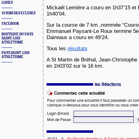
LOISES
Mickaël Lemière a couru en 1h37’15 et
1h40’04.
10 KMS DES ECLUSES
FACEBOOK
Sur la course de 7 km ,nommée “Course 
Emmanuel Paysant-Le Roux termine 5e 
BOUTIQUE DU PAYS
Daireaux a couru en 49’24.
SAINT-LOIS
ATHLÉTISME
Tous les
résultats
PAYS SAINT-LOIS
ATHLÉTISME
A St Martin de Bréhal, Jean-Christophe
en 1h03’02 sur le 16 km.
les Réactions
Commentez cette actualité
Pour commenter une actualité il faut posséder un compt
rubrique ci-dessous pour vous identifier ou vous crée
Login (Email)
:
Mot de Passe
:
>