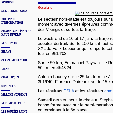
RÉUNION
Résultats
SE LICENCIER AU SSL
Le secteur hors-stade est toujours sur 
BULLETIN
D'INFORMATION
moment avec diverses épreuves comme
des Vikings et surtout la Barjo.
CHARTE ATHLÈTES DE
HAUT-NIVEAU
Le week-end du 16 et 17 juin, la Barjo 
adeptes du trail. Sur le 100 km, il faut 
RÉSULTATS
XXL de Félix Lebeurier qui remporte cet
BILANS
fois en 9h14’02.
CLASSEMENT CLUB
Sur le 50 km, Emmanuel Paysant-Le Ro
50 km en 4h43’24.
LIENS
Antonin Launey sur le 25 km termine à 
QUALIFIÉ(E)S
3h16’40. Florence Daireaux sur le 15 k
SONDAGES
Les résultats
PSLA
et les résultats
comp
MARCHE NORDIQUE
Samedi dernier, sous la chaleur, Stéph
RECORDS DU CLUB
bonne forme avec sur le semi-marathon
en terminant à la 6e place.
LES FOULÉES SAINT