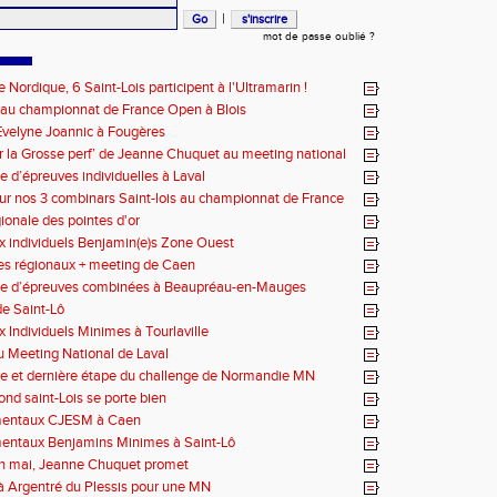
|
mot de passe oublié ?
 Nordique, 6 Saint-Lois participent à l'Ultramarin !
 au championnat de France Open à Blois
velyne Joannic à Fougères
r la Grosse perf’ de Jeanne Chuquet au meeting national
Lyonnais
e d’épreuves individuelles à Laval
ur nos 3 combinars Saint-lois au championnat de France
x-en-Provence
gionale des pointes d'or
 individuels Benjamin(e)s Zone Ouest
des régionaux + meeting de Caen
ce d’épreuves combinées à Beaupréau-en-Mauges
e Saint-Lô
 Individuels Minimes à Tourlaville
 Meeting National de Laval
e et dernière étape du challenge de Normandie MN
ond saint-Lois se porte bien
entaux CJESM à Caen
entaux Benjamins Minimes à Saint-Lô
en mai, Jeanne Chuquet promet
à Argentré du Plessis pour une MN