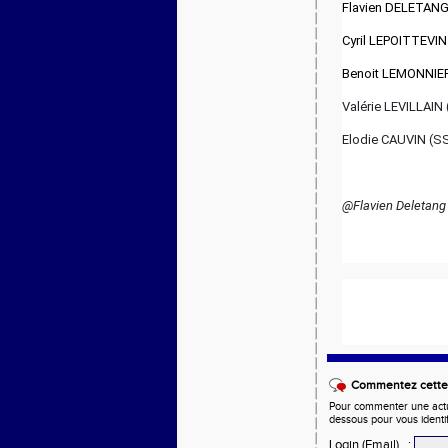
Flavien DELETANG
Cyril LEPOITTEVI
Benoit LEMONNIE
Valérie LEVILLAIN 
Elodie CAUVIN (SS
@Flavien Deletang
Commentez cette 
Pour commenter une actual
dessous pour vous identi
Login (Email)
: