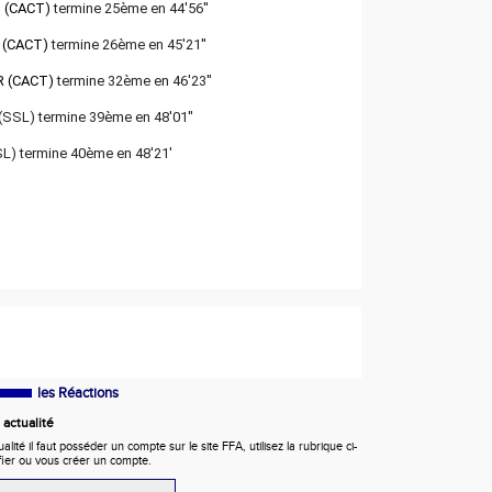
 (CACT)
 termine 25ème en 44'56''
N (CACT)
termine 26ème en 45'21''
R (CACT)
termine 32ème en 46'23''
(SSL) termine 39ème en 48'01''
L) termine 40ème en 48'21'
les Réactions
actualité
ité il faut posséder un compte sur le site FFA, utilisez la rubrique ci-
fier ou vous créer un compte.