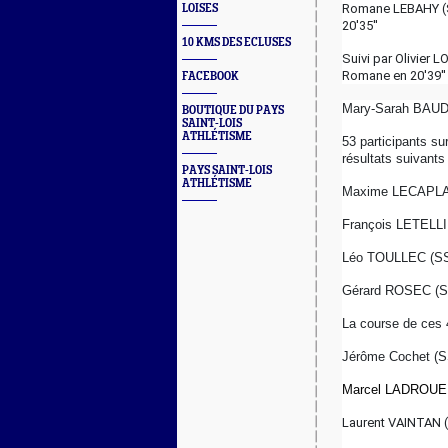
Romane LEBAHY (SS
LOISES
20'35''
10 KMS DES ECLUSES
Suivi par Olivier L
Romane en 20'39'' (
FACEBOOK
Mary-Sarah BAUDR
BOUTIQUE DU PAYS
SAINT-LOIS
ATHLÉTISME
53 participants s
résultats suivants
PAYS SAINT-LOIS
ATHLÉTISME
Maxime LECAPLAIN
François LETELLIE
Léo TOULLEC (SSL
Gérard ROSEC (SS
La course de ces 4
Jérôme Cochet (SS
Marcel LADROUE
Laurent VAINTAN 