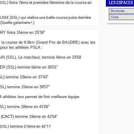
L) finira 7ème et première féminine de la course en 
LES ESPACES
OUISE (SSL) qui réalise une belle course juste derrière 
Quelle galanterie ! )
Y finira 16ème en 25'39''
ur la course de 9.9km (Grand Prix de BAUDRE) avec les 
 pour les athlètes PSLA :
 (SSL), Le marcheur, termine 4ème en 33'58
R (SSL) termine 6ème en 36'01''
) termine 10ème en 37'43''
L) termine 15ème en 39'57''
 athlètes leur permet de finir meilleure équipe
L) termine 18ème en 41'06''
 (CACT)
 termine 19ème en 42'04''
(SSL) termine 21ème en 43'17