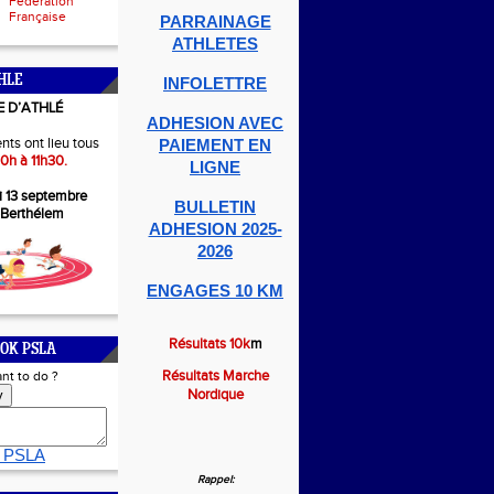
Fédération
Française
PARRAINAGE
ATHLETES
HLE
INFOLETTRE
E D’ATHLÉ
ADHESION AVEC
nts ont lieu tous
PAIEMENT EN
0h à 11h30.
LIGNE
i 13 septembre
BULLETIN
-Berthélem
ADHESION 2025-
2026
ENGAGES 10 KM
Résultats 10k
m
OK PSLA
Résultats Marche
nt to do ?
Nordique
y
 PSLA
Rappel: