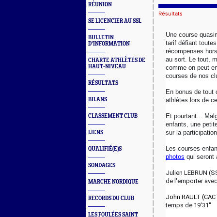
RÉUNION
Résultats
SE LICENCIER AU SSL
Une course quasi
BULLETIN
tarif défiant toute
D'INFORMATION
récompenses hors 
au sort. Le tout, 
CHARTE ATHLÈTES DE
HAUT-NIVEAU
comme on peut en 
courses de nos cl
RÉSULTATS
En bonus de tout c
BILANS
athlètes lors de c
Et pourtant... Mal
CLASSEMENT CLUB
enfants, une petit
sur la participatio
LIENS
Les courses enfan
QUALIFIÉ(E)S
photos
 qui seront 
SONDAGES
Julien LEBRUN (SSL
de l'emporter avec
MARCHE NORDIQUE
John RAULT (CAC
RECORDS DU CLUB
temps de 19'31''
LES FOULÉES SAINT