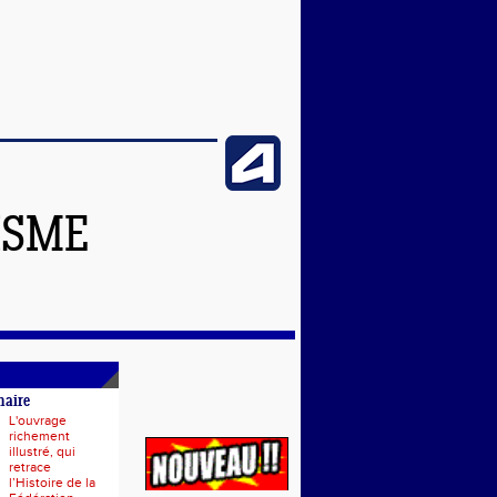
ISME
naire
L'ouvrage
richement
illustré, qui
retrace
l’Histoire de la