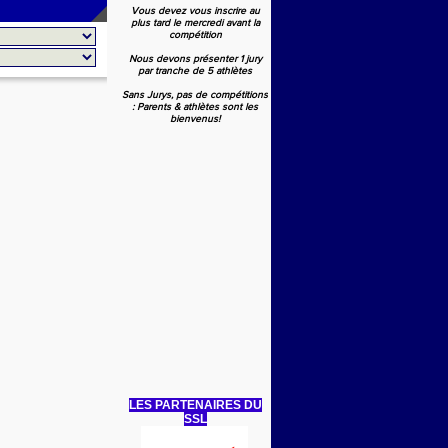
Vous devez vous inscrire au
plus tard le mercredi avant la
compétition
Nous devons présenter 1 jury
par tranche de 5 athlètes
Sans Jurys, pas de compétitions
: Parents & athlètes sont les
bienvenus!
LES PARTENAIRES DU
SSL