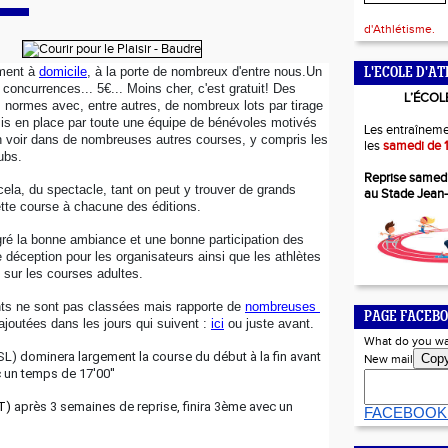
d'Athlétisme.
ment à 
domicile
, à la porte de nombreux d'entre nous.Un 
L'ECOLE D'AT
s concurrences... 5€... Moins cher, c'est gratuit! Des 
L’ÉCOL
normes avec, entre autres, de nombreux lots par tirage 
mis en place par toute une équipe de bénévoles motivés 
Les entraîneme
voir dans de nombreuses autres courses, y compris les 
les
samedi de 1
ubs.
Reprise samed
ela, du spectacle, tant on peut y trouver de grands 
au Stade Jean
ette course à chacune des éditions. 
gré la bonne ambiance et une bonne participation des 
e déception pour les organisateurs ainsi que les athlètes 
n sur les courses adultes.
ts ne sont pas classées mais rapporte de 
nombreuses 
PAGE FACEBO
ajoutées dans les jours qui suivent : 
ici
 ou juste avant.
What do you wa
) dominera largement la course du début à la fin avant 
Cop
New mail
 un temps de 17'00''
T)
 après 3 semaines de reprise, finira 3ème avec un 
FACEBOOK