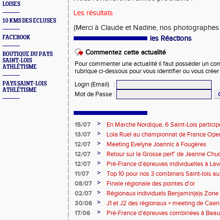
LOISES
Les résultats
10 KMS DES ECLUSES
(Merci à Claude et Nadine, nos photographes 
FACEBOOK
les Réactions
Commentez cette actualité
BOUTIQUE DU PAYS
SAINT-LOIS
Pour commenter une actualité il faut posséder un compt
ATHLÉTISME
rubrique ci-dessous pour vous identifier ou vous crée
PAYS SAINT-LOIS
Login (Email)
:
ATHLÉTISME
Mot de Passe
:
>
15/07
En Marche Nordique, 6 Saint-Lois participe
>
13/07
Lola Ruel au championnat de France Open
>
12/07
Meeting Evelyne Joannic à Fougères
>
12/07
Retour sur la Grosse perf’ de Jeanne Chu
de l’Est Lyonnais
>
12/07
Pré-France d’épreuves individuelles à Lav
>
11/07
Top 10 pour nos 3 combinars Saint-lois 
d'EC à Aix-en-Provence
>
08/07
Finale régionale des pointes d'or
>
02/07
Régionaux individuels Benjamin(e)s Zone
>
30/06
J1 et J2 des régionaux + meeting de Caen
>
17/06
Pré-France d’épreuves combinées à Bea