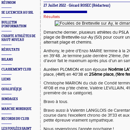
RÉUNION
27 Juillet 2022 - Gérard ROSEC (Rédacteur)
SE LICENCIER AU SSL
Résultats
BULLETIN
D'INFORMATION
Dimanche dernier, plusieurs athlètes du PSLA é
CHARTE ATHLÈTES DE
plage de Bretteville-sur-Ay (50) pour courir un
HAUT-NIVEAU
alternait plage et chemins.
RÉSULTATS
Anthony, le père d'Enzo MARIE termine à la 
en 39'48. Je termine juste derrière 21ème, (1e
BILANS
d'avoir fait le maximum après plus d'un an sa
Aurélien PLOMION et son épouse
Noémie LA
CLASSEMENT CLUB
place, (4M1) en 40'38 et
25ème place, (1ère f
LIENS
Christophe MARION du club de Condé termin
41'08 et ma p'tite chérie, Valérie LEVILLAIN,
QUALIFIÉ(E)S
première de sa catégorie).
SONDAGES
Bravo à tous.
MARCHE NORDIQUE
Bravo aussi à Valentin LANGLOIS de Carentan 
course dans l'excellent chrono de 31'33 et aux
RECORDS DU CLUB
petite épreuve vraiment sympathique.
Nous reviendrons l'année prochaine !
LES FOULÉES SAINT