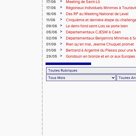
>
17/06
Meeting de Saint-Lô
>
17/06
Régionaux Individuels Minimes à Tourlavil
>
16/06
Des RP au Meeting National de Laval
>
11/06
Cinquième et dernière étape du challen
>
09/06
Le demi-fond saint-Lois se porte bien
>
05/06
Départementaux CJESM à Caen
>
02/06
Départementaux Benjamins Minimes à Sa
>
01/06
Rien qu’en mai, Jeanne Chuquet promet
>
01/06
Bertrand à Argentré du Plessis pour une
>
29/05
Gondouin en bronze et en or aux Europes