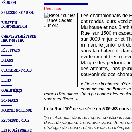
RÉUNION
Résultats
SE LICENCIER AU SSL
Les championnats de F
ont rendus leurs verdi
BULLETIN
Mulhouse et nos 3 athlè
D'INFORMATION
Ruel sur 1500 m cadet
CHARTE ATHLÈTES DE
sur 3000 m junior et T
HAUT-NIVEAU
m marche junior ont d
sous la chaleur et dans
RÉSULTATS
évidemment très relev
BILANS
Malgré des performanc
des attentes, nos jeun
CLASSEMENT CLUB
souvenir de ces champ
LIENS
«
On a eu la chance d’être 
championnat de France et 
QUALIFIÉ(E)S
rempli d’émotions. On a pu honorer les coul
sommes fières
. »
SONDAGES
e
Lola Ruel 10
de sa série en 5’06s53 nous 
MARCHE NORDIQUE
"
je n'étais pas dans de supers conditions sui
RECORDS DU CLUB
dents de sagesse 1 semaine avant. Je me suis
stratégie des séries et je n'ai pas su m'impose
LES FOULÉES SAINT