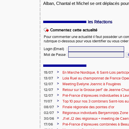
Alban, Chantal et Michel se ont déplacés pou
les Réactions
Commentez cette actualité
Pour commenter une actualité il faut posséder un compt
rubrique ci-dessous pour vous identifier ou vous crée
Login (Email)
:
Mot de Passe
:
>
15/07
En Marche Nordique, 6 Saint-Lois participe
>
13/07
Lola Ruel au championnat de France Open
>
12/07
Meeting Evelyne Joannic à Fougères
>
12/07
Retour sur la Grosse perf’ de Jeanne Chu
de l’Est Lyonnais
>
12/07
Pré-France d’épreuves individuelles à Lav
>
11/07
Top 10 pour nos 3 combinars Saint-lois 
d'EC à Aix-en-Provence
>
08/07
Finale régionale des pointes d'or
>
02/07
Régionaux individuels Benjamin(e)s Zone
>
30/06
J1 et J2 des régionaux + meeting de Caen
>
17/06
Pré-France d’épreuves combinées à Bea