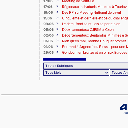
>
17/06
Meeting de Saint-Lô
>
17/06
Régionaux Individuels Minimes à Tourlavil
>
16/06
Des RP au Meeting National de Laval
>
11/06
Cinquième et dernière étape du challen
>
09/06
Le demi-fond saint-Lois se porte bien
>
05/06
Départementaux CJESM à Caen
>
02/06
Départementaux Benjamins Minimes à Sa
>
01/06
Rien qu’en mai, Jeanne Chuquet promet
>
01/06
Bertrand à Argentré du Plessis pour une
>
29/05
Gondouin en bronze et en or aux Europes