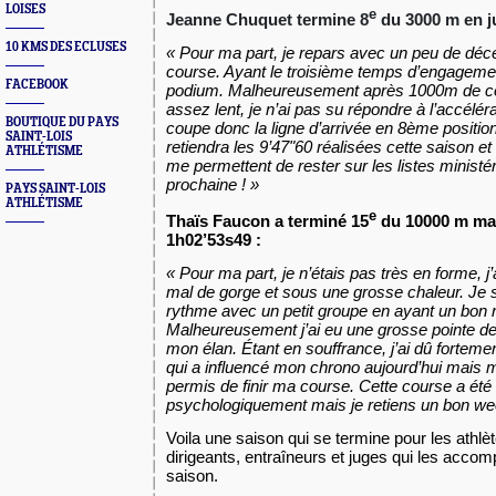
LOISES
e
Jeanne Chuquet termine 8
du 3000 m en ju
10 KMS DES ECLUSES
« Pour ma part, je repars avec un peu de déce
course. Ayant le troisième temps d’engagemen
FACEBOOK
podium. Malheureusement après 1000m de co
assez lent, je n’ai pas su répondre à l’accélé
BOUTIQUE DU PAYS
coupe donc la ligne d’arrivée en 8ème positio
SAINT-LOIS
retiendra les 9’47"60 réalisées cette saison et 
ATHLÉTISME
me permettent de rester sur les listes ministér
prochaine ! »
PAYS SAINT-LOIS
ATHLÉTISME
e
Thaïs Faucon a terminé 15
du 10000 m mar
1h02’53s49 :
« Pour ma part, je n’étais pas très en forme, j’
mal de gorge et sous une grosse chaleur. Je s
rythme avec un petit groupe en ayant un bon r
Malheureusement j’ai eu une grosse pointe de
mon élan. Étant en souffrance, j’ai dû fortement
qui a influencé mon chrono aujourd’hui mais 
permis de finir ma course. Cette course a été d
psychologiquement mais je retiens un bon we
Voila une saison qui se termine pour les athlè
dirigeants, entraîneurs et juges qui les accom
saison.