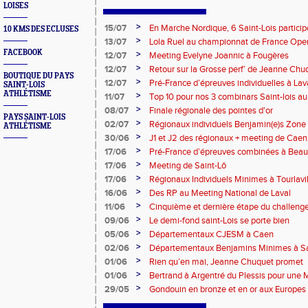
LOISES
>
15/07
En Marche Nordique, 6 Saint-Lois participe
10 KMS DES ECLUSES
>
13/07
Lola Ruel au championnat de France Open
FACEBOOK
>
12/07
Meeting Evelyne Joannic à Fougères
>
12/07
Retour sur la Grosse perf’ de Jeanne Chu
BOUTIQUE DU PAYS
de l’Est Lyonnais
>
12/07
Pré-France d’épreuves individuelles à Lav
SAINT-LOIS
ATHLÉTISME
>
11/07
Top 10 pour nos 3 combinars Saint-lois 
d'EC à Aix-en-Provence
>
08/07
Finale régionale des pointes d'or
PAYS SAINT-LOIS
>
02/07
Régionaux individuels Benjamin(e)s Zone
ATHLÉTISME
>
30/06
J1 et J2 des régionaux + meeting de Caen
>
17/06
Pré-France d’épreuves combinées à Bea
>
17/06
Meeting de Saint-Lô
>
17/06
Régionaux Individuels Minimes à Tourlavil
>
16/06
Des RP au Meeting National de Laval
>
11/06
Cinquième et dernière étape du challen
>
09/06
Le demi-fond saint-Lois se porte bien
>
05/06
Départementaux CJESM à Caen
>
02/06
Départementaux Benjamins Minimes à Sa
>
01/06
Rien qu’en mai, Jeanne Chuquet promet
>
01/06
Bertrand à Argentré du Plessis pour une
>
29/05
Gondouin en bronze et en or aux Europes