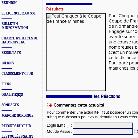
RÉUNION
Résultats
SE LICENCIER AU SSL
Paul Chuquet pa
Coupe de Fran
BULLETIN
de Normandie
D'INFORMATION
Engagé sur 10
avec le super
CHARTE ATHLÈTES DE
une course tac
HAUT-NIVEAU
nombreuses b
C'est un nouve
RÉSULTATS
cette distance
Paul paré pour
BILANS
mais chez les
CLASSEMENT CLUB
LIENS
QUALIFIÉ(E)S
les Réactions
Commentez cette actualité
SONDAGES
Pour commenter une actualité il faut posséder un compt
MARCHE NORDIQUE
rubrique ci-dessous pour vous identifier ou vous crée
Login (Email)
:
RECORDS DU CLUB
Mot de Passe
:
LES FOULÉES SAINT