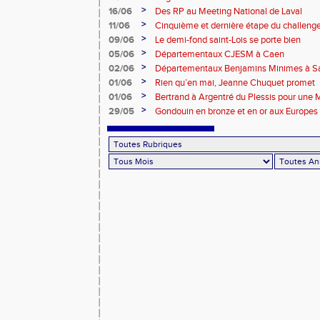
>
16/06
Des RP au Meeting National de Laval
>
11/06
Cinquième et dernière étape du challen
>
09/06
Le demi-fond saint-Lois se porte bien
>
05/06
Départementaux CJESM à Caen
>
02/06
Départementaux Benjamins Minimes à Sa
>
01/06
Rien qu’en mai, Jeanne Chuquet promet
>
01/06
Bertrand à Argentré du Plessis pour une
>
29/05
Gondouin en bronze et en or aux Europes