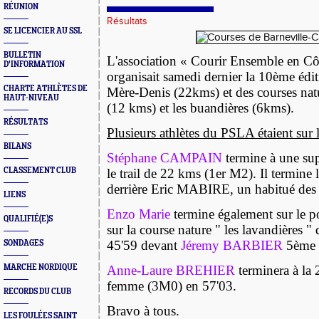
RÉUNION
Résultats
SE LICENCIER AU SSL
BULLETIN
L'association « Courir Ensemble en Côt
D'INFORMATION
organisait samedi dernier la 10ème éditi
CHARTE ATHLÈTES DE
Mère-Denis (22kms) et des courses natu
HAUT-NIVEAU
(12 kms) et les buandières (6kms).
RÉSULTATS
Plusieurs athlètes du PSLA étaient sur l
BILANS
Stéphane CAMPAIN
termine à une su
CLASSEMENT CLUB
le trail de 22 kms (1er M2). Il termine
derrière Eric MABIRE, un habitué des t
LIENS
Enzo Marie
termine également sur le 
QUALIFIÉ(E)S
sur la course nature " les lavandières " 
45'59 devant
Jéremy BARBIER
5ème 
SONDAGES
MARCHE NORDIQUE
Anne-Laure BREHIER
terminera à la
femme (3M0) en 57'03.
RECORDS DU CLUB
Bravo à tous.
LES FOULÉES SAINT