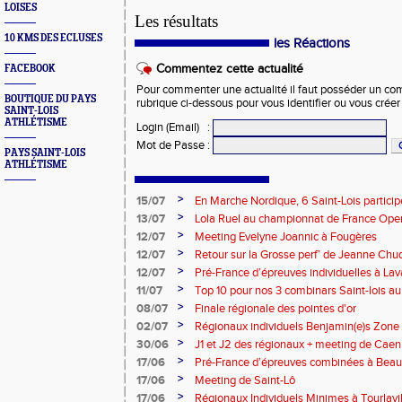
LOISES
Les résultats
10 KMS DES ECLUSES
les Réactions
Commentez cette actualité
FACEBOOK
Pour commenter une actualité il faut posséder un compt
BOUTIQUE DU PAYS
rubrique ci-dessous pour vous identifier ou vous crée
SAINT-LOIS
ATHLÉTISME
Login (Email)
:
Mot de Passe
:
PAYS SAINT-LOIS
ATHLÉTISME
>
15/07
En Marche Nordique, 6 Saint-Lois participe
>
13/07
Lola Ruel au championnat de France Open
>
12/07
Meeting Evelyne Joannic à Fougères
>
12/07
Retour sur la Grosse perf’ de Jeanne Chu
de l’Est Lyonnais
>
12/07
Pré-France d’épreuves individuelles à Lav
>
11/07
Top 10 pour nos 3 combinars Saint-lois 
d'EC à Aix-en-Provence
>
08/07
Finale régionale des pointes d'or
>
02/07
Régionaux individuels Benjamin(e)s Zone
>
30/06
J1 et J2 des régionaux + meeting de Caen
>
17/06
Pré-France d’épreuves combinées à Bea
>
17/06
Meeting de Saint-Lô
>
17/06
Régionaux Individuels Minimes à Tourlavil