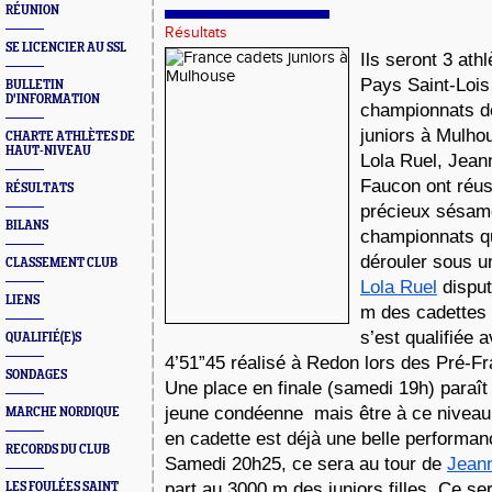
RÉUNION
Résultats
SE LICENCIER AU SSL
Ils seront 3 athl
Pays Saint-Lois
BULLETIN
D'INFORMATION
championnats d
juniors à Mulho
CHARTE ATHLÈTES DE
HAUT-NIVEAU
Lola Ruel, Jean
Faucon ont réuss
RÉSULTATS
précieux sésame
BILANS
championnats qu
dérouler sous un
CLASSEMENT CLUB
Lola Ruel
 dispu
LIENS
m des cadettes v
s’est qualifiée 
QUALIFIÉ(E)S
4’51”45 réalisé à Redon lors des Pré-Fr
SONDAGES
Une place en finale (samedi 19h) paraît
jeune condéenne  mais être à ce niveau
MARCHE NORDIQUE
en cadette est déjà une belle performan
RECORDS DU CLUB
Samedi 20h25, ce sera au tour de 
Jean
part au 3000 m des juniors filles. Ce ser
LES FOULÉES SAINT