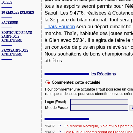
LOISES
tous les espoirs seront permis pour l’él
Saout. Les 9’47”6, réalisées à Coutance
10 KMS DES ECLUSES
la 3e place du bilan national. Tout sera
FACEBOOK
Thaïs Faucon
 sera au départ dimanche 
marche. Thaïs, habituée des joutes nation
BOUTIQUE DU PAYS
SAINT-LOIS
à Gien avec 56’34. Il s’agira de faire le
ATHLÉTISME
un contexte de plus en plus relevé sur ce
PAYS SAINT-LOIS
Nous souhaitons de bons championnats 
ATHLÉTISME
athlètes. 
les Réactions
Commentez cette actualité
Pour commenter une actualité il faut posséder un compt
rubrique ci-dessous pour vous identifier ou vous crée
Login (Email)
:
Mot de Passe
:
>
15/07
En Marche Nordique, 6 Saint-Lois participe
>
13/07
Lola Ruel au championnat de France Open