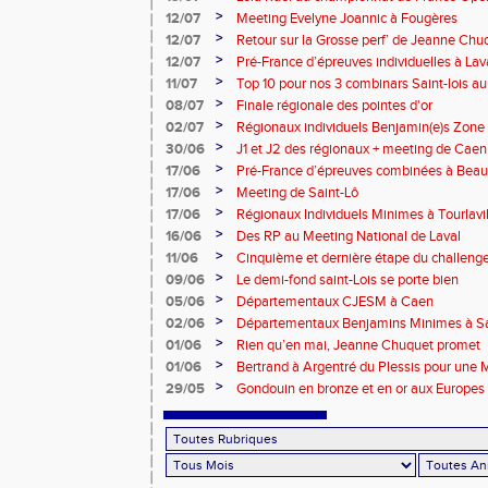
>
12/07
Meeting Evelyne Joannic à Fougères
>
12/07
Retour sur la Grosse perf’ de Jeanne Chu
de l’Est Lyonnais
>
12/07
Pré-France d’épreuves individuelles à Lav
>
11/07
Top 10 pour nos 3 combinars Saint-lois 
d'EC à Aix-en-Provence
>
08/07
Finale régionale des pointes d'or
>
02/07
Régionaux individuels Benjamin(e)s Zone
>
30/06
J1 et J2 des régionaux + meeting de Caen
>
17/06
Pré-France d’épreuves combinées à Bea
>
17/06
Meeting de Saint-Lô
>
17/06
Régionaux Individuels Minimes à Tourlavil
>
16/06
Des RP au Meeting National de Laval
>
11/06
Cinquième et dernière étape du challen
>
09/06
Le demi-fond saint-Lois se porte bien
>
05/06
Départementaux CJESM à Caen
>
02/06
Départementaux Benjamins Minimes à Sa
>
01/06
Rien qu’en mai, Jeanne Chuquet promet
>
01/06
Bertrand à Argentré du Plessis pour une
>
29/05
Gondouin en bronze et en or aux Europes