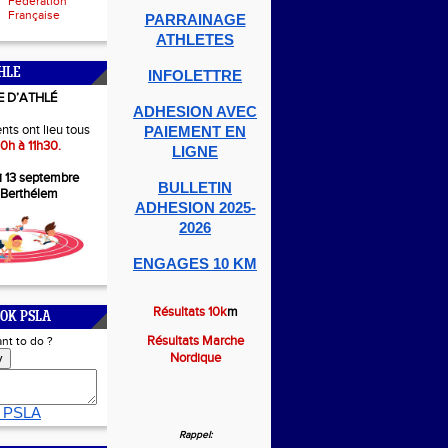
Fédération
Française
PARRAINAGE
ATHLETES
HLE
INFOLETTRE
E D’ATHLÉ
ADHESION AVEC
nts ont lieu tous
PAIEMENT EN
0h à 11h30.
LIGNE
i 13 septembre
BULLETIN
-Berthélem
ADHESION 2025-
2026
ENGAGES 10 KM
Résultats 10k
m
OK PSLA
Résultats Marche
nt to do ?
Nordique
y
 PSLA
Rappel: