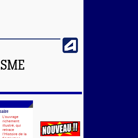
ISME
naire
L'ouvrage
richement
illustré, qui
retrace
l’Histoire de la