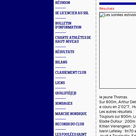
RÉUNION
Résultats
SE LICENCIER AU SSL
BULLETIN
D'INFORMATION
CHARTE ATHLÈTES DE
HAUT-NIVEAU
RÉSULTATS
BILANS
CLASSEMENT CLUB
LIENS
QUALIFIÉ(E)S
le jeune Thomas.
Sur 800m, Arthur Det
SONDAGES
a couru en 2'02"7, Hu
Les autres résultats :
MARCHE NORDIQUE
Toujours sur 800m, L
Elodie Dufour : 200m 
RECORDS DU CLUB
Killian Venangeon : 2
Ivann Lefetey : 1m70 
LES FOULÉES SAINT