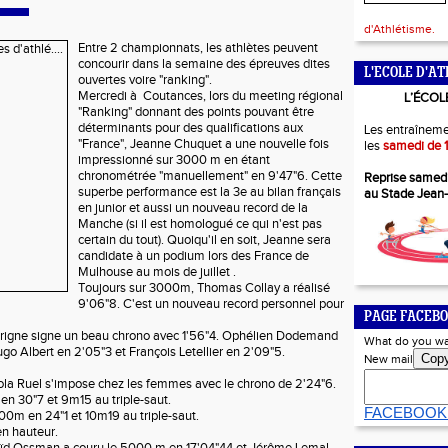
d'Athlétisme.
Entre 2 championnats, les athlètes peuvent
concourir dans la semaine des épreuves dites
L'ECOLE D'AT
ouvertes voire "ranking".
Mercredi à Coutances, lors du meeting régional
L’ÉCOL
"Ranking" donnant des points pouvant être
déterminants pour des qualifications aux
Les entraîneme
"France", Jeanne Chuquet a une nouvelle fois
les
samedi de 1
impressionné sur 3000 m en étant
chronométrée "manuellement" en 9'47"6. Cette
Reprise samed
superbe performance est la 3e au bilan français
au Stade Jean
en junior et aussi un nouveau record de la
Manche (si il est homologué ce qui n'est pas
certain du tout). Quoiqu'il en soit, Jeanne sera
candidate à un podium lors des France de
Mulhouse au mois de juillet .
Toujours sur 3000m, Thomas Collay a réalisé
9'06"8. C'est un nouveau record personnel pour
PAGE FACEBO
rigne signe un beau chrono avec 1'56"4. Ophélien Dodemand
What do you wa
go Albert en 2'05"3 et François Letellier en 2'09"5.
Cop
New mail
ola Ruel s'impose chez les femmes avec le chrono de 2'24"6.
en 30"7 et 9m15 au triple-saut.
FACEBOOK
00m en 24"1 et 10m19 au triple-saut.
en hauteur.