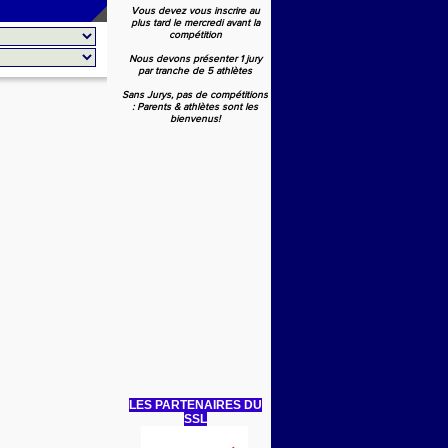
Vous devez vous inscrire au
plus tard le mercredi avant la
compétition
Nous devons présenter 1 jury
par tranche de 5 athlètes
Sans Jurys, pas de compétitions
: Parents & athlètes sont les
bienvenus!
LES PARTENAIRES DU
SSL