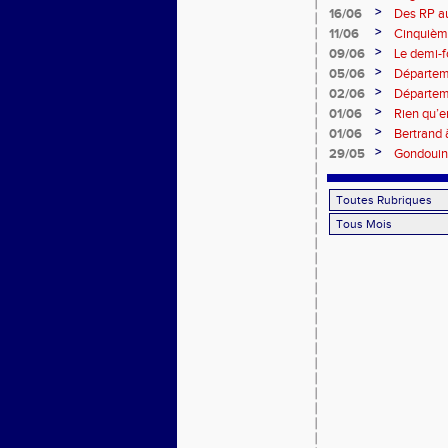
>
16/06
Des RP au
>
11/06
Cinquièm
>
09/06
Le demi-f
>
05/06
Départem
>
02/06
Départem
>
01/06
Rien qu’
>
01/06
Bertrand 
>
29/05
Gondouin 