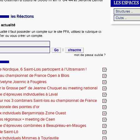
 Saïd Ossman a couru le 5000 m en 17'04"44 et Jérôme Lemal
LES ESPACES
les Réactions
actualité
ité il faut posséder un compte sur le site FFA, utilisez la rubrique ci-
fier ou vous créer un compte.
|
mot de passe oublié ?
 Nordique, 6 Saint-Lois participent à l'Ultramarin !
 au championnat de France Open à Blois
velyne Joannic à Fougères
r la Grosse perf’ de Jeanne Chuquet au meeting national
Lyonnais
e d’épreuves individuelles à Laval
ur nos 3 combinars Saint-lois au championnat de France
x-en-Provence
gionale des pointes d'or
 individuels Benjamin(e)s Zone Ouest
des régionaux + meeting de Caen
ce d’épreuves combinées à Beaupréau-en-Mauges
e Saint-Lô
 Individuels Minimes à Tourlaville